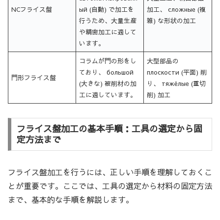
NCフライス盤
ый (自動) で加工を
加工、 сложные (複
行うため、大量生産
雑) な形状の加工
や精密加工に適して
います。
コラムが門の形をし
大型部品の
ており、 большой
плоскости (平面) 削
門形フライス盤
(大きな) 被削材の加
り、 тяжёлые (重切
工に適しています。
削) 加工
フライス盤加工の基本手順：工具の選定から固
定方法まで
フライス盤加工を行うには、正しい手順を理解しておくこ
とが重要です。ここでは、工具の選定から材料の固定方法
まで、基本的な手順を解説します。