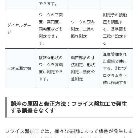
できます。
ワークの平面
測定子の接触
度、真円度、
ワークの歪み
圧を調整す
ダイヤルゲー
同軸度などを
測定、工具の
る、基準面を
ジ
測定できま
振れ測定
正確に設定す
す。
る
温度管理され
複雑な形状の
精密部品の寸
た環境で使用
ワークを高精
法測定、形状
三次元測定機
する、測定プ
度に測定でき
測定、幾何公
ログラムを正
ます。
差測定
確に作成する
誤差の原因と修正方法：フライス盤加工で発生
する誤差をなくす
フライス盤加工では、様々な要因によって誤差が発生しま