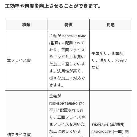
工効率や精度を向上させることができます。
種類
特徴
用途
主軸が вертикально
(垂直) に配置されて
おり、正面フライス
平面削り、側面削
やエンドミルを用い
立フライス盤
り、溝削り、穴あけ
た加工に適していま
など
す。汎用性が高く、
様々な加工に対応で
きます。
主軸が
горизонтально (水
平) に配置されてお
り、正面フライスや
側フライスを用いた
тяжелые (重切削)
加工に適していま
плоскости (平面) 削
横フライス盤