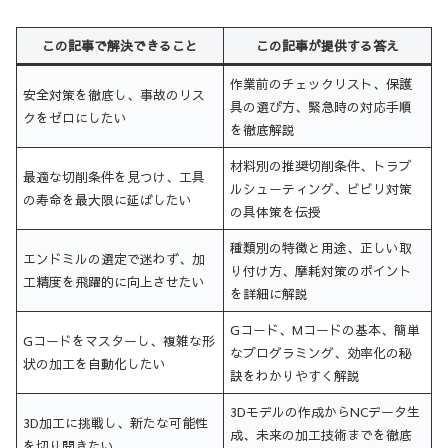
この記事で解決できること
この記事が提供する答え
作業前のチェックリスト、保護
安全対策を徹底し、事故のリス
具の選び方、緊急時の対応手順
クをゼロにしたい
を徹底解説
材料別の推奨切削条件、トラブ
最適な切削条件を見つけ、工具
ルシューティング、ビビリ対策
の寿命を最大限に延ばしたい
の具体策を伝授
種類別の特徴と用途、正しい取
エンドミルの選定で迷わず、加
り付け方、摩耗対策のポイント
工精度を飛躍的に向上させたい
を詳細に解説
Gコード、Mコードの基本、簡単
Gコードをマスターし、複雑な形
なプログラミング、効率化の秘
状の加工を自動化したい
訣をわかりやすく解説
3Dモデルの作成からNCデータ生
3D加工に挑戦し、新たな可能性
成、未来の加工技術までを徹底
を切り開きたい