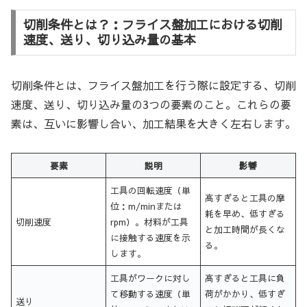
切削条件とは？：フライス盤加工における切削
速度、送り、切り込み量の基本
切削条件とは、フライス盤加工を行う際に設定する、切削
速度、送り、切り込み量の3つの要素のこと。これらの要
素は、互いに影響し合い、加工結果を大きく左右します。
要素
説明
影響
工具の回転速度（単
高すぎると工具の摩
位：m/minまたは
耗を早め、低すぎる
切削速度
rpm）。材料が工具
と加工時間が長くな
に接触する速度を示
る。
します。
工具がワークに対し
高すぎると工具に負
て移動する速度（単
荷がかかり、低すぎ
送り