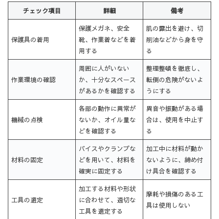
チェック項目
詳細
備考
保護メガネ、安全
肌の露出を避け、切
保護具の着用
靴、作業着などを着
削油などから身を守
用する
る
周囲に人がいない
整理整頓を徹底し、
作業環境の確認
か、十分なスペース
転倒の危険がないよ
があるかを確認する
うにする
各部の動作に異常が
異音や振動がある場
機械の点検
ないか、オイル量な
合は、使用を中止す
どを確認する
る
バイスやクランプな
加工中に材料が動か
材料の固定
どを用いて、材料を
ないように、締め付
確実に固定する
け具合を確認する
加工する材料や形状
摩耗や損傷のある工
工具の選定
に合わせて、適切な
具は使用しない
工具を選定する