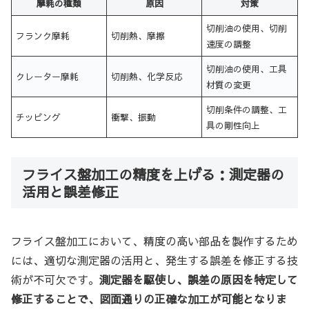
摩耗の種類
原因
対策
切削油の使用、切削
フランク摩耗
切削熱、摩擦
速度の調整
切削油の使用、工具
クレーター摩耗
切削熱、化学反応
材質の変更
切削条件の調整、工
チッピング
衝撃、振動
具の剛性向上
フライス盤加工の精度を上げる：測定器の
活用と誤差修正
フライス盤加工において、精度の高い部品を製作するため
には、適切な測定器の活用と、発生する誤差を修正する技
術が不可欠です。
測定器を駆使し、誤差の原因を特定して
修正することで、図面通りの正確な加工が可能となりま