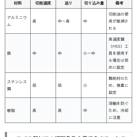
材料
切削速度
送り
切り込み量
備考
切削油の使
アルミニウ
高
中～高
中
用が推奨さ
ム
れる
高速度鋼
（HSS）工
鉄
中
中
小～中
具を使用す
る場合は低
めに設定
難削材のた
ステンレス
低
低
小
め、慎重に
鋼
設定
溶融を防ぐ
樹脂
高
高
中
ため、冷却
に注意