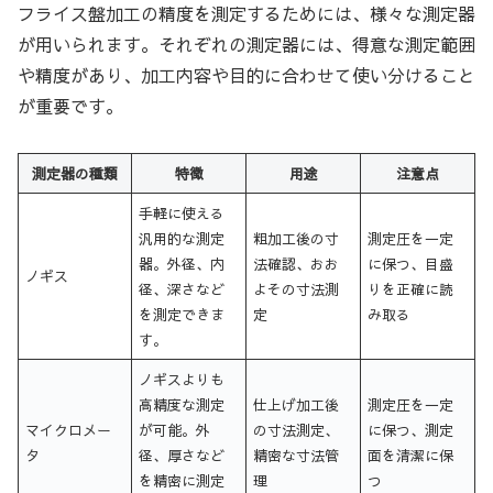
フライス盤加工の精度を測定するためには、様々な測定器
が用いられます。それぞれの測定器には、得意な測定範囲
や精度があり、加工内容や目的に合わせて使い分けること
が重要です。
測定器の種類
特徴
用途
注意点
手軽に使える
汎用的な測定
粗加工後の寸
測定圧を一定
器。外径、内
法確認、おお
に保つ、目盛
ノギス
径、深さなど
よその寸法測
りを正確に読
を測定できま
定
み取る
す。
ノギスよりも
高精度な測定
仕上げ加工後
測定圧を一定
マイクロメー
が可能。外
の寸法測定、
に保つ、測定
タ
径、厚さなど
精密な寸法管
面を清潔に保
を精密に測定
理
つ