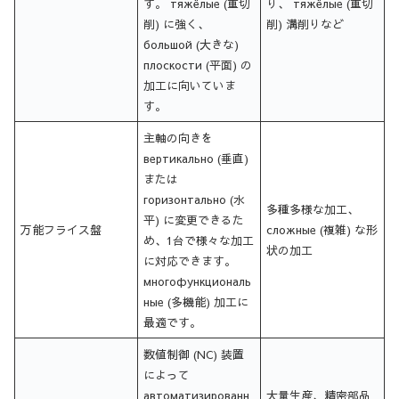
す。 тяжёлые (重切
り、 тяжёлые (重切
削) に強く、
削) 溝削りなど
большой (大きな)
плоскости (平面) の
加工に向いていま
す。
主軸の向きを
вертикально (垂直)
または
горизонтально (水
多種多様な加工、
平) に変更できるた
万能フライス盤
сложные (複雑) な形
め、1台で様々な加工
状の加工
に対応できます。
многофункциональ
ные (多機能) 加工に
最適です。
数値制御 (NC) 装置
によって
автоматизированн
大量生産、精密部品