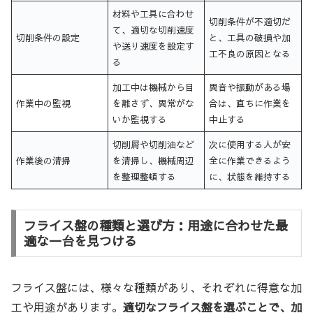
材料や工具に合わせ
切削条件が不適切だ
て、適切な切削速度
切削条件の設定
と、工具の破損や加
や送り速度を設定す
工不良の原因となる
る
加工中は機械から目
異音や振動がある場
作業中の監視
を離さず、異常がな
合は、直ちに作業を
いか監視する
中止する
切削屑や切削油など
次に使用する人が安
作業後の清掃
を清掃し、機械周辺
全に作業できるよう
を整理整頓する
に、状態を維持する
フライス盤の種類と選び方：用途に合わせた最
適な一台を見つける
フライス盤には、様々な種類があり、それぞれに得意な加
工や用途があります。
適切なフライス盤を選ぶことで、加