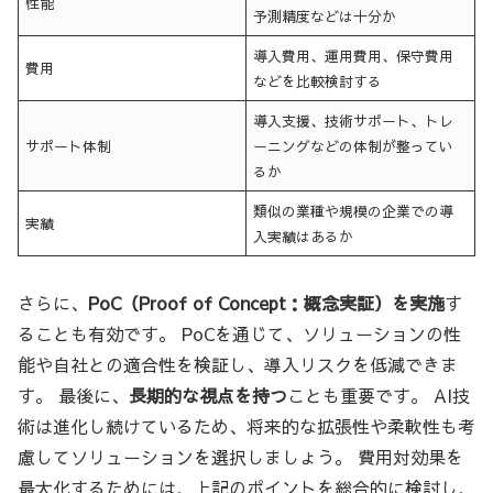
性能
予測精度などは十分か
導入費用、運用費用、保守費用
費用
などを比較検討する
導入支援、技術サポート、トレ
サポート体制
ーニングなどの体制が整ってい
るか
類似の業種や規模の企業での導
実績
入実績はあるか
さらに、
PoC（Proof of Concept：概念実証）を実施
す
ることも有効です。 PoCを通じて、ソリューションの性
能や自社との適合性を検証し、導入リスクを低減できま
す。 最後に、
長期的な視点を持つ
ことも重要です。 AI技
術は進化し続けているため、将来的な拡張性や柔軟性も考
慮してソリューションを選択しましょう。 費用対効果を
最大化するためには、上記のポイントを総合的に検討し、