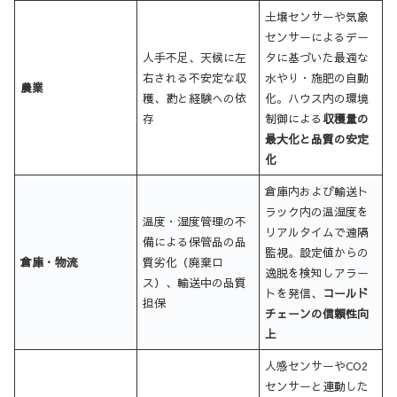
土壌センサーや気象
センサーによるデー
人手不足、天候に左
タに基づいた最適な
右される不安定な収
水やり・施肥の自動
農業
穫、勘と経験への依
化。ハウス内の環境
存
制御による
収穫量の
最大化と品質の安定
化
倉庫内および輸送ト
ラック内の温湿度を
温度・湿度管理の不
リアルタイムで遠隔
備による保管品の品
監視。設定値からの
倉庫・物流
質劣化（廃棄ロ
逸脱を検知しアラー
ス）、輸送中の品質
トを発信、
コールド
担保
チェーンの信頼性向
上
人感センサーやCO2
センサーと連動した