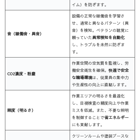
イム）を防ぎます。
設備の正常な稼働音を学習さ
せ、通常と異なるパターン（異
音）を検知。ベテランの聴覚に
音（稼働音・異音）
頼っていた
異常検知を自動化
し、トラブルを未然に防ぎま
す。
作業空間の空気質を監視し、労
働安全衛生を確保。
快適で安全
CO2濃度・粉塵
な職場環境
は、従業員の集中力
や生産性の向上に直結します。
作業エリアの明るさを最適化
し、目視検査の精度向上や作業
照度（明るさ）
ミスを低減。また、不要な照明
を制御することで
省エネルギー
にも貢献します。
クリーンルームや塗装ブースな