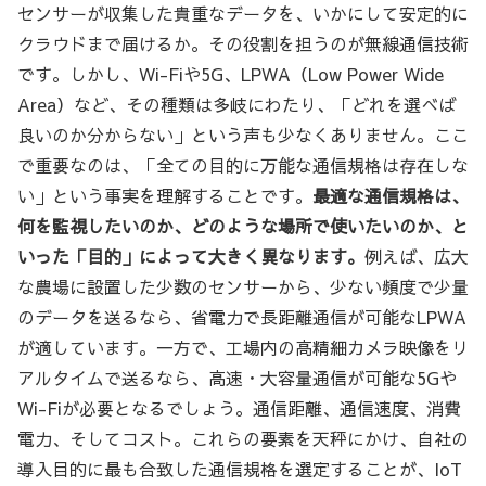
センサーが収集した貴重なデータを、いかにして安定的に
クラウドまで届けるか。その役割を担うのが無線通信技術
です。しかし、Wi-Fiや5G、LPWA（Low Power Wide
Area）など、その種類は多岐にわたり、「どれを選べば
良いのか分からない」という声も少なくありません。ここ
で重要なのは、「全ての目的に万能な通信規格は存在しな
い」という事実を理解することです。
最適な通信規格は、
何を監視したいのか、どのような場所で使いたいのか、と
いった「目的」によって大きく異なります。
例えば、広大
な農場に設置した少数のセンサーから、少ない頻度で少量
のデータを送るなら、省電力で長距離通信が可能なLPWA
が適しています。一方で、工場内の高精細カメラ映像をリ
アルタイムで送るなら、高速・大容量通信が可能な5Gや
Wi-Fiが必要となるでしょう。通信距離、通信速度、消費
電力、そしてコスト。これらの要素を天秤にかけ、自社の
導入目的に最も合致した通信規格を選定することが、IoT