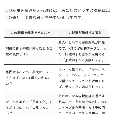
この記事を読み終える頃には、あなたのビジネス課題は以
下の通り、明確な答えを得ているはずです。
この記事で解決できること
この記事が提供する答え
属人化しやすく技術継承が困難
熟練の勘や経験に頼った現場管
です。IoTの客観的データは、そ
理の限界とは？
の「暗黙知」を誰もが活用でき
る「形式知」へと変換します。
はい、可能です。「スモールス
専門家不在でも、莫大なコスト
タート」の5ステップとパッケー
をかけずにIoTは導入できるの
ジ型ソリューションを活用すれ
か？
ば、低リスクで始められます。
それは単なる現状把握に過ぎま
データを集めて「見える化」す
せん。データをAIで分析し、未来
るだけでは、なぜ失敗するの
のトラブルを予測する「予知保
か？
全」こそが、コストを利益に変