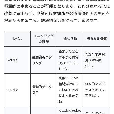
飛躍的に高めることが可能となります。
これは単なる現場
改善に留まらず、企業の収益構造や競争優位性そのものを
根底から変革する、破壊的な力を持っているのです。
モニタリング
レベル
主な活動
得られる価値
の段階
設定した閾値
問題の早期発
受動的モニタ
に基づく異常
レベル1
見（対症療
リング
検知とアラー
法）。
ト通知。
複数データの
相関分析によ
継続的なプロ
能動的データ
レベル2
る根本原因の
セス改善（原
活用
特定と改善活
因療法）。
動。
AIによる未来の
ダウンタイム