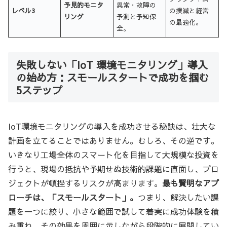
予見的モニタ
異常・故障の
レベル3
の撲滅と経営
リング
予測と予知保
の最適化。
全。
失敗しない「IoT 環境モニタリング」導入
の始め方：スモールスタートで成功を掴む
5ステップ
IoT環境モニタリングの導入を成功させる秘訣は、壮大な
計画を立てることではありません。むしろ、その逆です。
いきなり工場全体のスマート化を目指して大規模な投資を
行うと、現場の抵抗や予期せぬ技術的課題に直面し、プロ
ジェクトが頓挫するリスクが高まります。
最も賢明なアプ
ローチは、「スモールスタート」。
つまり、解決したい課
題を一つに絞り、小さな範囲で試して着実に成功体験を積
み重ね、その効果を周囲に示しながら段階的に展開してい