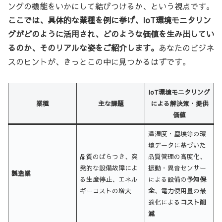
ングの機能をいかにして結びつけるか、という視点です。
ここでは、具体的な業種を例に挙げ、IoT環境モニタリン
グがどのように活用され、どのような価値を生み出してい
るのか、そのリアルな姿をご紹介します。
あなたのビジネ
スのヒントが、きっとこの中に見つかるはずです。
IoT環境モニタリング
業種
主な課題
による解決策・提供
価値
温湿度・塵埃等の環
境データに基づいた
品質のばらつき、突
品質管理の高度化、
発的な設備故障によ
振動・異音センサー
製造業
る生産停止、エネル
による設備の
予知保
ギーコストの増大
全
、電力使用量の最
適化による
コスト削
減