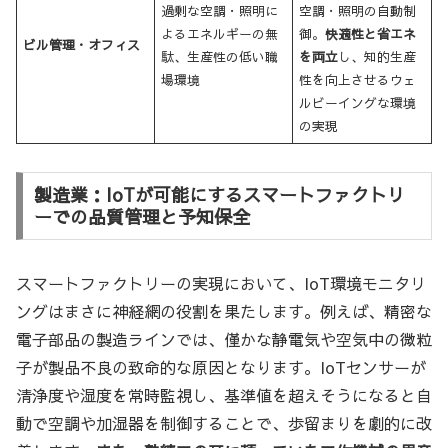
過剰な空調・照明に
空調・照明の自動制
よるエネルギーの無
御。
快適性と省エネ
ビル管理・オフィス
駄、生産性の低い職
を両立
し、知的生産
場環境
性を向上させるウェ
ルビーイングな環境
の実現
製造業：IoTが可能にするスマートファクトリ
ーでの品質管理と予知保全
スマートファクトリーの実現において、IoT環境モニタリ
ングはまさに神経網の役割を果たします。例えば、精密な
電子部品の製造ラインでは、僅かな静電気や空気中の微粒
子が製品不良の致命的な原因となります。IoTセンサーが
清浄度や湿度を常時監視し、基準値を超えそうになると自
動で空調や加湿器を制御することで、歩留まりを劇的に改