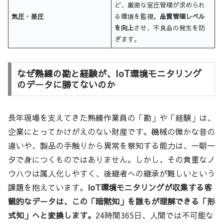
ど、厳密な室圧管理が求められ
気圧・差圧
る環境を監視。
品質管理レベル
を向上
させ、不良品の発生を防
ぎます。
なぜ熟練の勘と経験が、IoT環境モニタリング
のデータに勝てないのか
長年現場を支えてきた熟練作業員の「勘」や「経験」は、
企業にとってかけがえのない財産です。機械の微かな音の
違いや、製品の手触りから異常を察知する能力は、一朝一
夕で身につくものではありません。しかし、その貴重なノ
ウハウは属人化しやすく、後継者への継承が難しいという
課題を抱えています。
IoT環境モニタリングが収集する客
観的なデータは、この「暗黙知」を誰もが理解できる「形
式知」へと変換します。
24時間365日、人間では不可能な