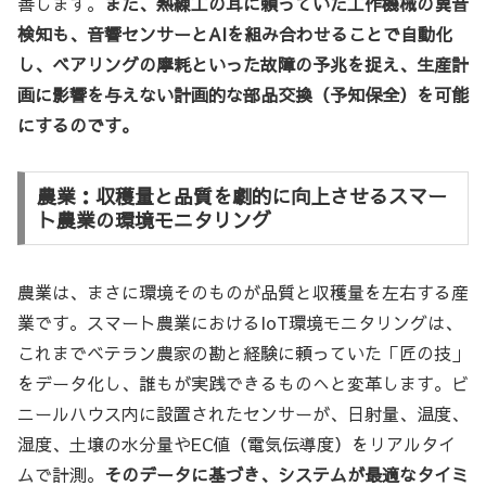
善します。
また、熟練工の耳に頼っていた工作機械の異音
検知も、音響センサーとAIを組み合わせることで自動化
し、ベアリングの摩耗といった故障の予兆を捉え、生産計
画に影響を与えない計画的な部品交換（予知保全）を可能
にするのです。
農業：収穫量と品質を劇的に向上させるスマー
ト農業の環境モニタリング
農業は、まさに環境そのものが品質と収穫量を左右する産
業です。スマート農業におけるIoT環境モニタリングは、
これまでベテラン農家の勘と経験に頼っていた「匠の技」
をデータ化し、誰もが実践できるものへと変革します。ビ
ニールハウス内に設置されたセンサーが、日射量、温度、
湿度、土壌の水分量やEC値（電気伝導度）をリアルタイ
ムで計測。
そのデータに基づき、システムが最適なタイミ