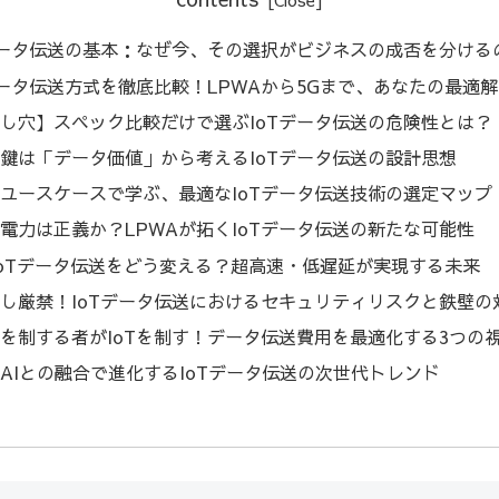
データ伝送の基本：なぜ今、その選択がビジネスの成否を分ける
データ伝送方式を徹底比較！LPWAから5Gまで、あなたの最適
し穴】スペック比較だけで選ぶIoTデータ伝送の危険性とは？
鍵は「データ価値」から考えるIoTデータ伝送の設計思想
ユースケースで学ぶ、最適なIoTデータ伝送技術の選定マップ
電力は正義か？LPWAが拓くIoTデータ伝送の新たな可能性
IoTデータ伝送をどう変える？超高速・低遅延が実現する未来
し厳禁！IoTデータ伝送におけるセキュリティリスクと鉄壁の
を制する者がIoTを制す！データ伝送費用を最適化する3つの
AIとの融合で進化するIoTデータ伝送の次世代トレンド
め