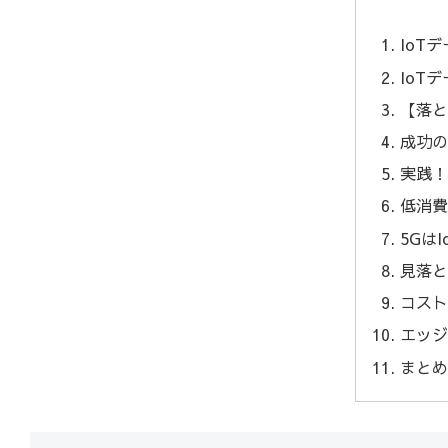
IoT
IoT
【落と
成功の
実践！
低消費
5Gは
見落と
コスト
エッジ
まと