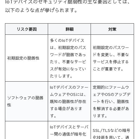
IoTデバイスのセキュリティ脆弱性の主な要因としては、
以下のような点が挙げられます。
リスク要因
詳細
対策
多くのIoTデバイス
は、初期設定のパス
初期設定のパスワー
ワードが脆弱であっ
ドを変更し、不要な
初期設定の脆弱性
たり、不要なサービ
サービスを停止する
スが有効になってい
ことが重要です。
たりします。
IoTデバイスのファー
定期的にファームウ
ムウェアやOSには、
ェアやOSのアップデ
ソフトウェアの脆弱
既知の脆弱性が存在
ートを行い、脆弱性
性
する場合がありま
を解消する必要があ
す。
ります。
IoTデバイスとサーバ
SSL/TLSなどの暗号
ー間の通信が暗号化
化技術を用いて、通