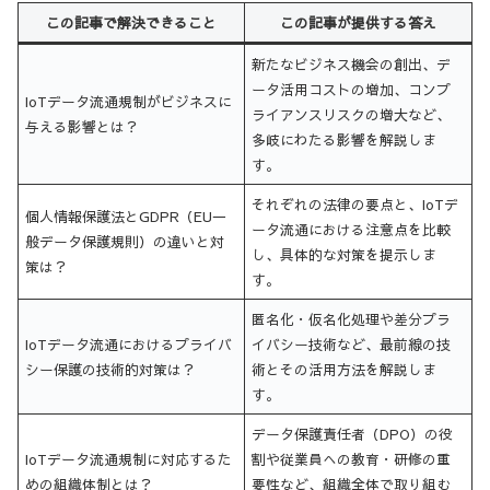
この記事で解決できること
この記事が提供する答え
新たなビジネス機会の創出、デ
ータ活用コストの増加、コンプ
IoTデータ流通規制がビジネスに
ライアンスリスクの増大など、
与える影響とは？
多岐にわたる影響を解説しま
す。
それぞれの法律の要点と、IoTデ
個人情報保護法とGDPR（EU一
ータ流通における注意点を比較
般データ保護規則）の違いと対
し、具体的な対策を提示しま
策は？
す。
匿名化・仮名化処理や差分プラ
IoTデータ流通におけるプライバ
イバシー技術など、最前線の技
シー保護の技術的対策は？
術とその活用方法を解説しま
す。
データ保護責任者（DPO）の役
IoTデータ流通規制に対応するた
割や従業員への教育・研修の重
めの組織体制とは？
要性など、組織全体で取り組む