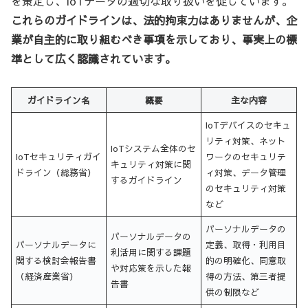
を策定し、IoTデータの適切な取り扱いを促しています。
これらのガイドラインは、法的拘束力はありませんが、企
業が自主的に取り組むべき事項を示しており、事実上の標
準として広く認識されています。
ガイドライン名
概要
主な内容
IoTデバイスのセキュ
リティ対策、ネット
IoTシステム全体のセ
IoTセキュリティガイ
ワークのセキュリテ
キュリティ対策に関
ドライン（総務省）
ィ対策、データ管理
するガイドライン
のセキュリティ対策
など
パーソナルデータの
パーソナルデータの
パーソナルデータに
定義、取得・利用目
利活用に関する課題
関する検討会報告書
的の明確化、同意取
や対応策を示した報
（経済産業省）
得の方法、第三者提
告書
供の制限など