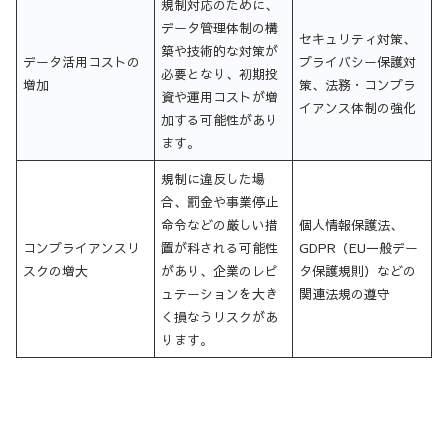
規制対応のために、
データ管理体制の構
セキュリティ対策、
築や技術的な対策が
データ活用コストの
プライバシー保護対
必要となり、初期投
増加
策、法務・コンプラ
資や運用コストが増
イアンス体制の強化
加する可能性があり
ます。
規制に違反した場
合、罰金や事業停止
命令などの厳しい措
個人情報保護法、
コンプライアンスリ
置が科される可能性
GDPR（EU一般デー
スクの増大
があり、企業のレピ
タ保護規則）などの
ュテーションを大き
関連法規の遵守
く損なうリスクがあ
ります。