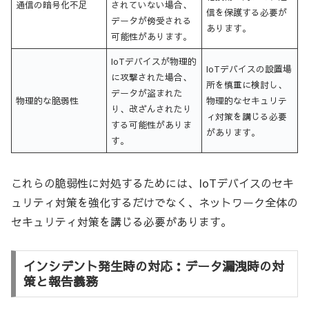
通信の暗号化不足
されていない場合、
信を保護する必要が
データが傍受される
あります。
可能性があります。
IoTデバイスが物理的
IoTデバイスの設置場
に攻撃された場合、
所を慎重に検討し、
データが盗まれた
物理的な脆弱性
物理的なセキュリテ
り、改ざんされたり
ィ対策を講じる必要
する可能性がありま
があります。
す。
これらの脆弱性に対処するためには、IoTデバイスのセキ
ュリティ対策を強化するだけでなく、ネットワーク全体の
セキュリティ対策を講じる必要があります。
インシデント発生時の対応：データ漏洩時の対
策と報告義務