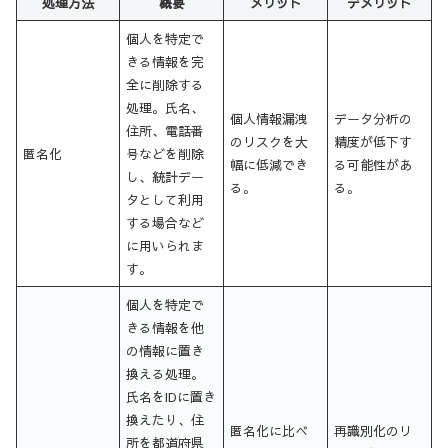
処理方法
概要
メリット
デメリット
個人を特定で
きる情報を完
全に削除する
処理。氏名、
個人情報漏洩
データ分析の
住所、電話番
のリスクを大
精度が低下す
匿名化
号などを削除
幅に低減でき
る可能性があ
し、統計デー
る。
る。
タとして利用
する場合など
に用いられま
す。
個人を特定で
きる情報を他
の情報に置き
換える処理。
氏名をIDに置き
換えたり、住
匿名化に比べ
再識別化のリ
所を都道府県