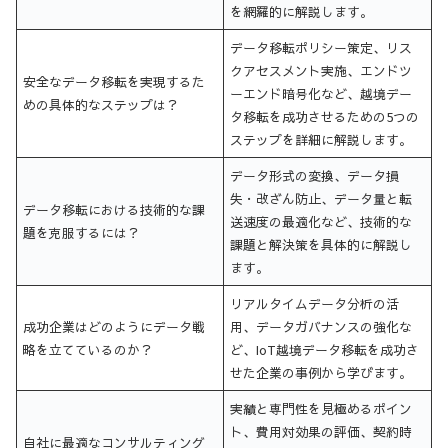
を網羅的に解説します。
データ移転ポリシー策定、リス
クアセスメント実施、エンドツ
安全なデータ移転を実現するた
ーエンド暗号化など、越境デー
めの具体的なステップは？
タ移転を成功させるための5つの
ステップを詳細に解説します。
データ形式の変換、データ損
失・改ざん防止、データ量と転
データ移転における技術的な課
送速度の最適化など、技術的な
題を克服するには？
課題と解決策を具体的に解説し
ます。
リアルタイムデータ分析の活
成功企業はどのようにデータ戦
用、データガバナンスの強化な
略を立てているのか？
ど、IoT越境データ移転を成功さ
せた企業の事例から学びます。
実績と専門性を見極めるポイン
ト、費用対効果の評価、契約時
自社に最適なコンサルティング