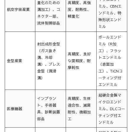
量化のための
高精度、高強
ミル、CBNエ
航空宇宙産業
溝加工）、コ
度、耐熱性、
ンドミル、特
ネクター部、
軽量化
殊形状エンド
流体制御部品
ミル
ボールエンド
射出成形金型
ミル（R加
（ガス抜き
工）、フラッ
高精度、良好
溝、冷却
トエンドミル
金型産業
な面粗度、耐
溝）、プレス
（底面加
摩耗性
金型（潤滑
工）、TiCNコ
溝）
ーティング付
エンドミル
超硬合金製マ
インプラン
高精度、生体
イクロエンド
ト、手術器
適合性、滅菌
医療機器
ミル、DLCコー
具、診断装置
耐性、微細加
ティング付エ
部品
工
ンドミル