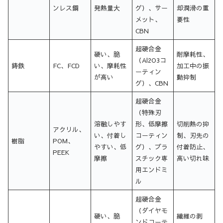
ンレス鋼
発熱量大
グ）、サー
却潤滑の重
メット、
要性
CBN
超硬合金
硬い、脆
耐摩耗性、
（Al2O3コ
鋳鉄
FC、FCD
い、摩耗性
加工中の振
ーティン
が高い
動抑制
グ）、CBN
超硬合金
（特殊刃
溶融しやす
形、低摩擦
切削熱の抑
アクリル、
い、付着し
コーティン
制、刃先の
樹脂
POM、
やすい、低
グ）、プラ
付着防止、
PEEK
摩擦
スチック専
高い切れ味
用エンドミ
ル
超硬合金
（ダイヤモ
硬い、脆
繊維の剥
ンドコーテ