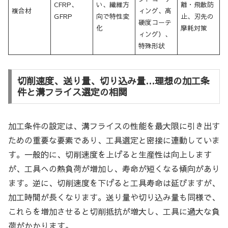
CFRP、
い、繊維方
離・飛散防
複合材
ィング、高
GFRP
向で特性変
止、刃先の
硬度コーテ
化
摩耗対策
ィング）、
特殊形状
切削速度、送り量、切り込み量…理想の加工条
件と溝フライス選定の相関
加工条件の設定は、溝フライスの性能を最大限に引き出す
ための重要な要素であり、工具選定と密接に連動していま
す。一般的に、切削速度を上げると生産性は向上します
が、工具への熱負荷が増加し、寿命が短くなる傾向があり
ます。逆に、切削速度を下げると工具寿命は延びますが、
加工時間が長くなります。送り量や切り込み量も同様で、
これらを増加させると切削抵抗が増大し、工具に過大な負
荷がかかります。