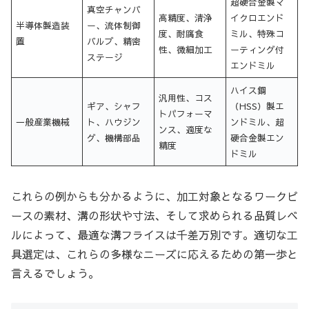
超硬合金製マ
真空チャンバ
高精度、清浄
イクロエンド
半導体製造装
ー、流体制御
度、耐腐食
ミル、特殊コ
置
バルブ、精密
性、微細加工
ーティング付
ステージ
エンドミル
ハイス鋼
汎用性、コス
ギア、シャフ
（HSS）製エ
トパフォーマ
一般産業機械
ト、ハウジン
ンドミル、超
ンス、適度な
グ、機構部品
硬合金製エン
精度
ドミル
これらの例からも分かるように、加工対象となるワークピ
ースの素材、溝の形状や寸法、そして求められる品質レベ
ルによって、最適な溝フライスは千差万別です。適切な工
具選定は、これらの多様なニーズに応えるための第一歩と
言えるでしょう。