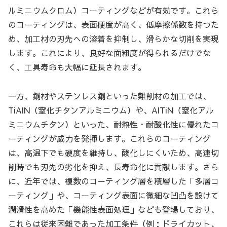
ルミニウムクロム）コーティングなどが有効です。これら
のコーティングは、表面硬度が高く、低摩擦係数を持つた
め、加工材の刃先への溶着を抑制し、滑らかな切削を実現
します。これにより、良好な面粗度が得られるだけでな
く、工具寿命も大幅に延長されます。
一方、鋼材やステンレス鋼といった難削材の加工では、
TiAlN（窒化チタンアルミニウム）や、AlTiN（窒化アル
ミニウムチタン）といった、耐熱性・耐酸化性に優れたコ
ーティングが威力を発揮します。これらのコーティング
は、高温下でも硬度を維持し、酸化しにくいため、高速切
削時でも刃先の劣化を抑え、長寿命化に貢献します。さら
に、近年では、複数のコーティング層を積層した「多層コ
ーティング」や、コーティング表面に微細な凹凸を設けて
潤滑性を高めた「機能性表面処理」なども登場しており、
これらは従来困難であった加工条件（例：ドライカット、