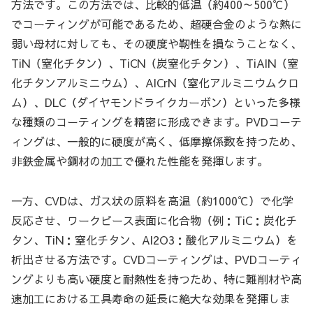
方法です。この方法では、比較的低温（約400～500℃）
でコーティングが可能であるため、超硬合金のような熱に
弱い母材に対しても、その硬度や靭性を損なうことなく、
TiN（窒化チタン）、TiCN（炭窒化チタン）、TiAlN（窒
化チタンアルミニウム）、AlCrN（窒化アルミニウムクロ
ム）、DLC（ダイヤモンドライクカーボン）といった多様
な種類のコーティングを精密に形成できます。PVDコーテ
ィングは、一般的に硬度が高く、低摩擦係数を持つため、
非鉄金属や鋼材の加工で優れた性能を発揮します。
一方、CVDは、ガス状の原料を高温（約1000℃）で化学
反応させ、ワークピース表面に化合物（例：TiC：炭化チ
タン、TiN：窒化チタン、Al2O3：酸化アルミニウム）を
析出させる方法です。CVDコーティングは、PVDコーティ
ングよりも高い硬度と耐熱性を持つため、特に難削材や高
速加工における工具寿命の延長に絶大な効果を発揮しま