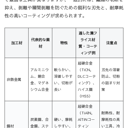
抑え、剥離や層間剥離を防ぐための鋭利な刃先と、耐摩耗
性の高いコーティングが求められます。
適した溝フ
代表的な素
ライス材
加工材
特性
注意点
材
質・コーテ
ィング例
超硬合金
アルミニウ
軟らかい、
（TiCN,
刃先の溶着
ム、銅合
溶着しやす
DLCコーテ
防止、切粉
非鉄金属
金、マグネ
い、切粉が
ィング）、
の詰まり対
シウム合金
長い
ハイス鋼
策
（HSS）
超硬合金
（TiAlN,
耐熱性、耐
炭素鋼、合
硬い、摩耗
AlTiNコー
摩耗性の高
鋼材
金鋼、ステ
しやすい、
ティン
い工具、冷