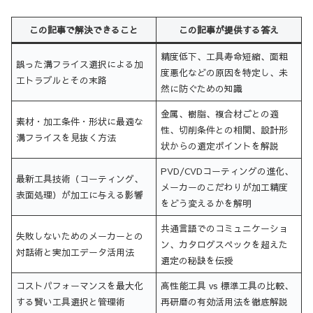
この記事で解決できること
この記事が提供する答え
精度低下、工具寿命短縮、面粗
誤った溝フライス選択による加
度悪化などの原因を特定し、未
工トラブルとその末路
然に防ぐための知識
金属、樹脂、複合材ごとの適
素材・加工条件・形状に最適な
性、切削条件との相関、設計形
溝フライスを見抜く方法
状からの選定ポイントを解説
PVD/CVDコーティングの進化、
最新工具技術（コーティング、
メーカーのこだわりが加工精度
表面処理）が加工に与える影響
をどう変えるかを解明
共通言語でのコミュニケーショ
失敗しないためのメーカーとの
ン、カタログスペックを超えた
対話術と実加工データ活用法
選定の秘訣を伝授
コストパフォーマンスを最大化
高性能工具 vs 標準工具の比較、
する賢い工具選択と管理術
再研磨の有効活用法を徹底解説