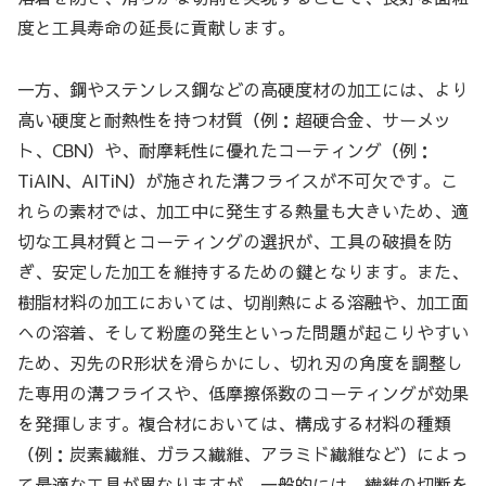
度と工具寿命の延長に貢献します。
一方、鋼やステンレス鋼などの高硬度材の加工には、より
高い硬度と耐熱性を持つ材質（例：超硬合金、サーメッ
ト、CBN）や、耐摩耗性に優れたコーティング（例：
TiAlN、AlTiN）が施された溝フライスが不可欠です。こ
れらの素材では、加工中に発生する熱量も大きいため、適
切な工具材質とコーティングの選択が、工具の破損を防
ぎ、安定した加工を維持するための鍵となります。また、
樹脂材料の加工においては、切削熱による溶融や、加工面
への溶着、そして粉塵の発生といった問題が起こりやすい
ため、刃先のR形状を滑らかにし、切れ刃の角度を調整し
た専用の溝フライスや、低摩擦係数のコーティングが効果
を発揮します。複合材においては、構成する材料の種類
（例：炭素繊維、ガラス繊維、アラミド繊維など）によっ
て最適な工具が異なりますが、一般的には、繊維の切断を