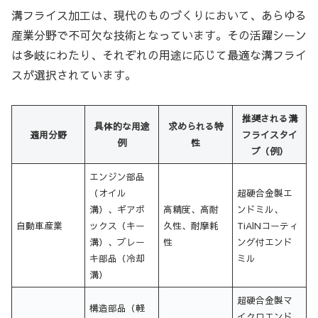
溝フライス加工は、現代のものづくりにおいて、あらゆる
産業分野で不可欠な技術となっています。その活躍シーン
は多岐にわたり、それぞれの用途に応じて最適な溝フライ
スが選択されています。
推奨される溝
具体的な用途
求められる特
適用分野
フライスタイ
例
性
プ（例）
エンジン部品
（オイル
超硬合金製エ
溝）、ギアボ
高精度、高耐
ンドミル、
自動車産業
ックス（キー
久性、耐摩耗
TiAlNコーティ
溝）、ブレー
性
ング付エンド
キ部品（冷却
ミル
溝）
超硬合金製マ
構造部品（軽
イクロエンド