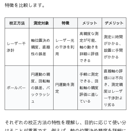
特徴を比較します。
校正方法
測定対象
特徴
メリット
デメリット
高精度な測
測定に時間
軸位置決め
レーザー光
定が可能、
レーザー干
がかかる、
精度、直線
の干渉を利
軸の動きを
渉計
設置に手間
性の誤差
用
詳細に評価
がかかる
できる
直線軸の評
円運動の精
手軽に測定
価には不向
度、回転軸
できる、回
円運動を測
き、測定精
ボールバー
の誤差、バ
転軸の精度
定
度はレーザ
ックラッシ
評価に適し
ー干渉計よ
ュ
ている
り劣る
それぞれの校正方法の特性を理解し、目的に応じて使い分
けることが重要です。例えば、軸の位置決め精度を詳細に