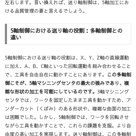
左右します。言い換えれば、送り軸制御は、5軸加工にお
ける品質管理の要と言えるでしょう。
5軸制御における送り軸の役割：多軸制御との
違い
5軸制御における送り軸の役割は、X、Y、Z軸の直線運動
に加え、A、B、C軸といった回転運動を組み合わせること
で、工具を自由自在に動かすことにあります。
この多軸制
御こそが、5軸マシニングセンタの最大の強みであり、複
雑な形状の加工を可能にしているのです。
3軸マシニング
センタでは、ワークを固定したまま工具を動かすため、ア
ンダーカット（くぼみ）のある形状や、複雑な曲面の加工
は困難でした。しかし、5軸制御では、ワークを回転させ
ながら工具を動かすことで、これらの課題を克服。より自
由度の高い加工を実現します。送り軸制御は、この多軸制