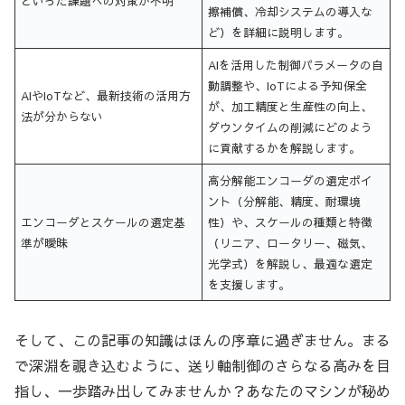
といった課題への対策が不明
擦補償、冷却システムの導入な
ど）を詳細に説明します。
AIを活用した制御パラメータの自
動調整や、IoTによる予知保全
AIやIoTなど、最新技術の活用方
が、加工精度と生産性の向上、
法が分からない
ダウンタイムの削減にどのよう
に貢献するかを解説します。
高分解能エンコーダの選定ポイ
ント（分解能、精度、耐環境
エンコーダとスケールの選定基
性）や、スケールの種類と特徴
準が曖昧
（リニア、ロータリー、磁気、
光学式）を解説し、最適な選定
を支援します。
そして、この記事の知識はほんの序章に過ぎません。まる
で深淵を覗き込むように、送り軸制御のさらなる高みを目
指し、一歩踏み出してみませんか？あなたのマシンが秘め