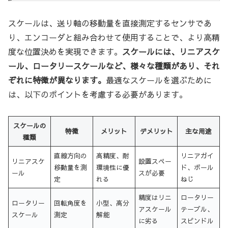
スケールは、送り軸の移動量を直接測定するセンサであ
り、エンコーダと組み合わせて使用することで、より高精
度な位置決めを実現できます。
スケールには、リニアスケ
ール、ロータリースケールなど、様々な種類があり、それ
ぞれに特徴が異なります。
最適なスケールを選ぶために
は、以下のポイントを考慮する必要があります。
スケールの
特徴
メリット
デメリット
主な用途
種類
直線方向の
高精度、耐
リニアガイ
リニアスケ
設置スペー
移動量を測
環境性に優
ド、ボール
ール
スが必要
定
れる
ねじ
精度はリニ
ロータリー
ロータリー
回転角度を
小型、高分
アスケール
テーブル、
スケール
測定
解能
に劣る
スピンドル