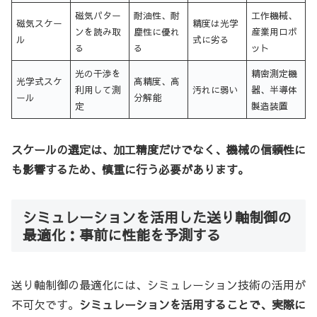
磁気パター
耐油性、耐
工作機械、
磁気スケー
精度は光学
ンを読み取
塵性に優れ
産業用ロボ
ル
式に劣る
る
る
ット
光の干渉を
精密測定機
光学式スケ
高精度、高
利用して測
汚れに弱い
器、半導体
ール
分解能
定
製造装置
スケールの選定は、加工精度だけでなく、機械の信頼性に
も影響するため、慎重に行う必要があります。
シミュレーションを活用した送り軸制御の
最適化：事前に性能を予測する
送り軸制御の最適化には、シミュレーション技術の活用が
不可欠です。
シミュレーションを活用することで、実際に