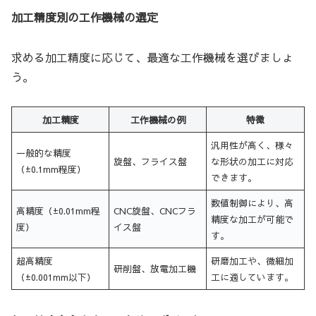
加工精度別の工作機械の選定
求める加工精度に応じて、最適な工作機械を選びましょ
う。
加工精度
工作機械の例
特徴
汎用性が高く、様々
一般的な精度
旋盤、フライス盤
な形状の加工に対応
（±0.1mm程度）
できます。
数値制御により、高
高精度（±0.01mm程
CNC旋盤、CNCフラ
精度な加工が可能で
度）
イス盤
す。
超高精度
研磨加工や、微細加
研削盤、放電加工機
（±0.001mm以下）
工に適しています。