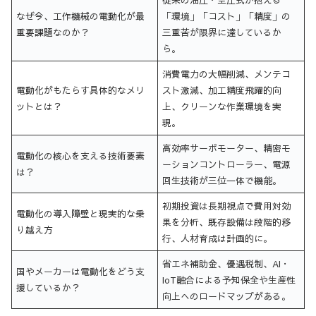
なぜ今、工作機械の電動化が最
「環境」「コスト」「精度」の
重要課題なのか？
三重苦が限界に達しているか
ら。
消費電力の大幅削減、メンテコ
電動化がもたらす具体的なメリ
スト激減、加工精度飛躍的向
ットとは？
上、クリーンな作業環境を実
現。
高効率サーボモーター、精密モ
電動化の核心を支える技術要素
ーションコントローラー、電源
は？
回生技術が三位一体で機能。
初期投資は長期視点で費用対効
電動化の導入障壁と現実的な乗
果を分析、既存設備は段階的移
り越え方
行、人材育成は計画的に。
省エネ補助金、優遇税制、AI・
国やメーカーは電動化をどう支
IoT融合による予知保全や生産性
援しているか？
向上へのロードマップがある。