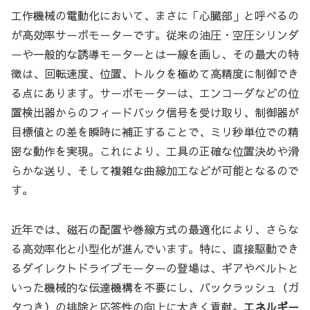
工作機械の電動化において、まさに「心臓部」と呼べるの
が高効率サーボモーターです。従来の油圧・空圧シリンダ
ーや一般的な誘導モーターとは一線を画し、その最大の特
徴は、回転速度、位置、トルクを極めて高精度に制御でき
る点にあります。サーボモーターは、エンコーダなどの位
置検出器からのフィードバック信号を受け取り、制御器が
目標値との差を瞬時に補正することで、ミリ秒単位での精
密な動作を実現。これにより、工具の正確な位置決めや滑
らかな送り、そして複雑な曲線加工などが可能となるので
す。
近年では、磁石の配置や巻線方式の最適化により、さらな
る高効率化と小型化が進んでいます。特に、直接駆動でき
るダイレクトドライブモーターの登場は、ギアやベルトと
いった機械的な伝達機構を不要にし、バックラッシュ（ガ
タつき）の排除と応答性の向上に大きく貢献。
エネルギー