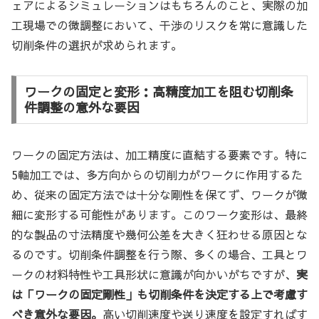
ェアによるシミュレーションはもちろんのこと、実際の加
工現場での微調整において、干渉のリスクを常に意識した
切削条件の選択が求められます。
ワークの固定と変形：高精度加工を阻む切削条
件調整の意外な要因
ワークの固定方法は、加工精度に直結する要素です。特に
5軸加工では、多方向からの切削力がワークに作用するた
め、従来の固定方法では十分な剛性を保てず、ワークが微
細に変形する可能性があります。このワーク変形は、最終
的な製品の寸法精度や幾何公差を大きく狂わせる原因とな
るのです。切削条件調整を行う際、多くの場合、工具とワ
ークの材料特性や工具形状に意識が向かいがちですが、
実
は「ワークの固定剛性」も切削条件を決定する上で考慮す
べき意外な要因。
高い切削速度や送り速度を設定すればす