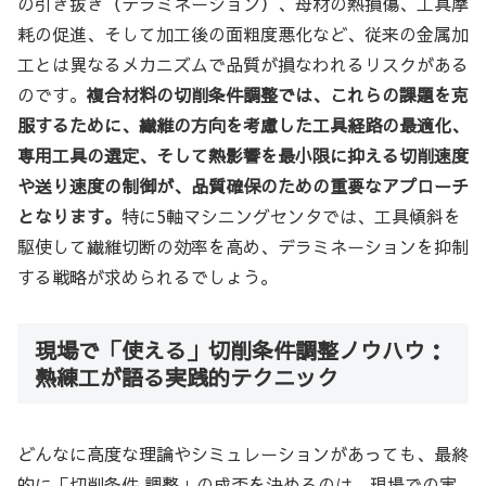
の引き抜き（デラミネーション）、母材の熱損傷、工具摩
耗の促進、そして加工後の面粗度悪化など、従来の金属加
工とは異なるメカニズムで品質が損なわれるリスクがある
のです。
複合材料の切削条件調整では、これらの課題を克
服するために、繊維の方向を考慮した工具経路の最適化、
専用工具の選定、そして熱影響を最小限に抑える切削速度
や送り速度の制御が、品質確保のための重要なアプローチ
となります。
特に5軸マシニングセンタでは、工具傾斜を
駆使して繊維切断の効率を高め、デラミネーションを抑制
する戦略が求められるでしょう。
現場で「使える」切削条件調整ノウハウ：
熟練工が語る実践的テクニック
どんなに高度な理論やシミュレーションがあっても、最終
的に「切削条件 調整」の成否を決めるのは、現場での実