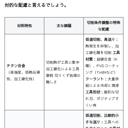
対的な配慮と言えるでしょう。
切削条件調整の特殊
材料特性
主な課題
な配慮
低速切削、高送り
：
熱発生を抑制し、加
工硬化層を切削
工具
材質
：超硬合金（K
切削熱が工具に集中
チタン合金
種）、PVDコーティ
加工硬化による工具
（高強度、低熱伝導
ング（TiAlNなど）
摩耗 切りくず処理の
性、加工硬化性）
クーラント
：大量供
難しさ
給による冷却と潤滑
工具形状
：鋭利な切
れ刃、ポジティブす
くい角
低速切削、比較的小
さな送り
：工具への