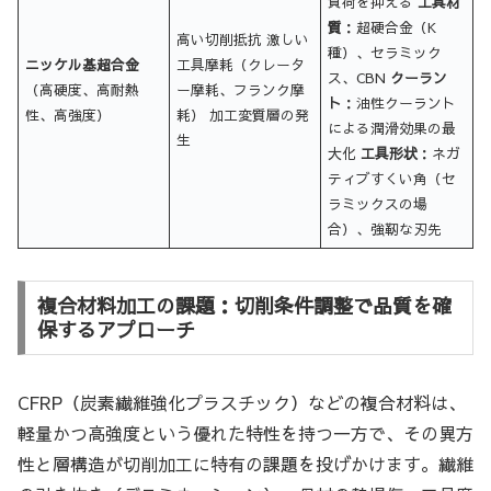
負荷を抑える
工具材
質
：超硬合金（K
高い切削抵抗 激しい
種）、セラミック
ニッケル基超合金
工具摩耗（クレータ
ス、CBN
クーラン
（高硬度、高耐熱
ー摩耗、フランク摩
ト
：油性クーラント
性、高強度）
耗） 加工変質層の発
による潤滑効果の最
生
大化
工具形状
：ネガ
ティブすくい角（セ
ラミックスの場
合）、強靭な刃先
複合材料加工の課題：切削条件調整で品質を確
保するアプローチ
CFRP（炭素繊維強化プラスチック）などの複合材料は、
軽量かつ高強度という優れた特性を持つ一方で、その異方
性と層構造が切削加工に特有の課題を投げかけます。繊維