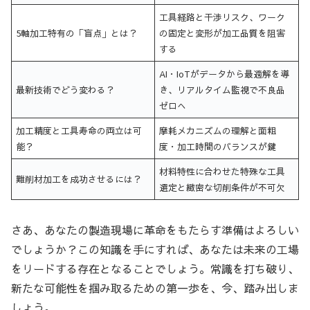
工具経路と干渉リスク、ワーク
5軸加工特有の「盲点」とは？
の固定と変形が加工品質を阻害
する
AI・IoTがデータから最適解を導
最新技術でどう変わる？
き、リアルタイム監視で不良品
ゼロへ
加工精度と工具寿命の両立は可
摩耗メカニズムの理解と面粗
能？
度・加工時間のバランスが鍵
材料特性に合わせた特殊な工具
難削材加工を成功させるには？
選定と緻密な切削条件が不可欠
さあ、あなたの製造現場に革命をもたらす準備はよろしい
でしょうか？この知識を手にすれば、あなたは未来の工場
をリードする存在となることでしょう。常識を打ち破り、
新たな可能性を掴み取るための第一歩を、今、踏み出しま
しょう。