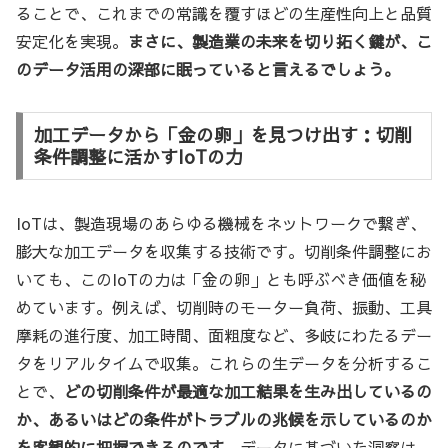
ることで、これまでの常識を覆すほどの生産性向上と品質
安定化を実現。
まさに、製造業の未来を切り拓く鍵が、こ
のデータ活用の深部に眠っていると言えるでしょう。
加工データから「金の卵」を見つけ出す：切削
条件調整に活かすIoTの力
IoTは、製造現場のあらゆる機械をネットワークで繋ぎ、
膨大な加工データを収集する技術です。切削条件調整にお
いても、このIoTの力は「金の卵」とも呼ぶべき価値を秘
めています。例えば、切削時のモーター負荷、振動、工具
摩耗の進行度、加工時間、面粗度など、多岐にわたるデー
タをリアルタイムで収集。これらの生データを分析するこ
とで、
どの切削条件が最適な加工結果を生み出しているの
か、あるいはどの条件がトラブルの兆候を示しているのか
を客観的に把握できるのです。
データに基づいた洞察は、