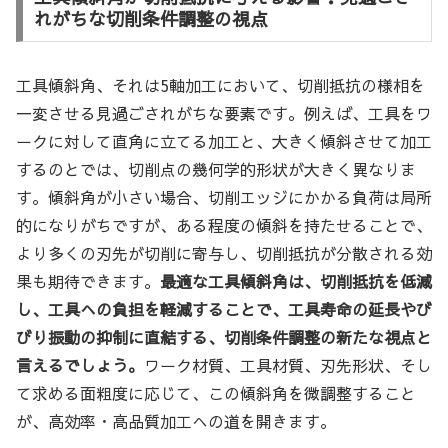
れがちな切削条件調整の視点
工具傾斜角、それは5軸加工において、切削抵抗の様相を
一変させる見過ごされがちな要素です。例えば、工具をワ
ークに対して直角に立てる加工と、大きく傾斜させて加工
するのとでは、切削点の幾何学的形状が大きく異なりま
す。傾斜角が小さい場合、切削エッジにかかる負荷は局所
的になりがちですが、ある程度の傾斜を持たせることで、
より多くの刃先が切削に寄与し、切削抵抗が分散される効
果も期待できます。
最適な工具傾斜角は、切削抵抗を低減
し、工具への負担を軽減することで、工具寿命の延長やび
びり振動の抑制に直結する、切削条件調整の新たな視点と
言えるでしょう。
ワーク材質、工具材質、刃先形状、そし
て求める面粗度に応じて、この傾斜角を微調整すること
が、高効率・高品質加工への道を開きます。