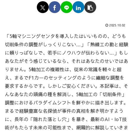
2025.10.02
「5軸マシニングセンタを導入したはいいものの、どうも
切削条件の調整がしっくりこない…」「熟練工の勘と経験
に頼りっぱなしで、若手にノウハウが伝わらない…」もし
あなたがそう感じているなら、それはあなたのせいではあ
りません。5軸加工の複雑性は、従来の常識を軽々と超
え、まるでF1カーのセッティングのように繊細な調整を
要求するからです。しかしご安心ください。本記事は、そ
んなあなたの頭痛の種を解消し、5軸加工の「切削条件」
調整におけるパラダイムシフトを鮮やかに描き出します。
まるで経験豊富な名探偵が事件の真相を解き明かすよう
に、長年の「隠れた落とし穴」を暴き、最新のAI・IoT技
術がもたらす未来の可能性まで、網羅的に解説していきま