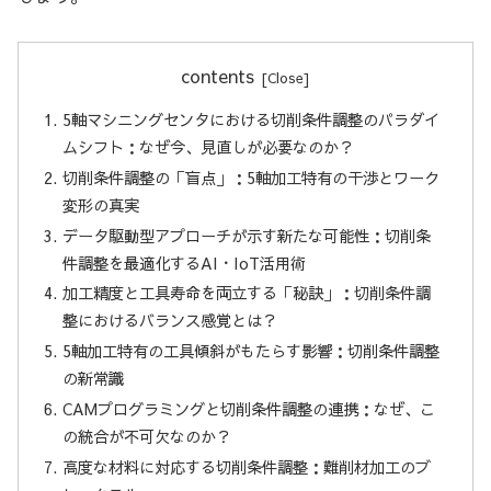
contents
5軸マシニングセンタにおける切削条件調整のパラダイ
ムシフト：なぜ今、見直しが必要なのか？
切削条件調整の「盲点」：5軸加工特有の干渉とワーク
変形の真実
データ駆動型アプローチが示す新たな可能性：切削条
件調整を最適化するAI・IoT活用術
加工精度と工具寿命を両立する「秘訣」：切削条件調
整におけるバランス感覚とは？
5軸加工特有の工具傾斜がもたらす影響：切削条件調整
の新常識
CAMプログラミングと切削条件調整の連携：なぜ、こ
の統合が不可欠なのか？
高度な材料に対応する切削条件調整：難削材加工のブ