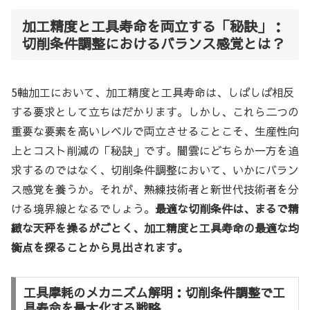
加工精度と工具寿命を両立する「秘訣」：
切削条件調整におけるバランス感覚とは？
5軸加工において、加工精度と工具寿命は、しばしば相反
する要求として立ちはだかります。しかし、これら二つの
重要な要素を高いレベルで両立させることこそ、生産性向
上とコスト削減の「秘訣」です。闇雲にどちらか一方を追
求するのではなく、切削条件調整において、いかにバラン
ス感覚を養うか。それが、熟練技術者と新世代技術者を分
ける境界線となるでしょう。
最適な切削条件は、まるで精
緻な天秤を操るがごとく、加工精度と工具寿命の最適な均
衡点を探ることから見出されます。
工具摩耗のメカニズム解明：切削条件調整で工
具寿命を最大化する戦略