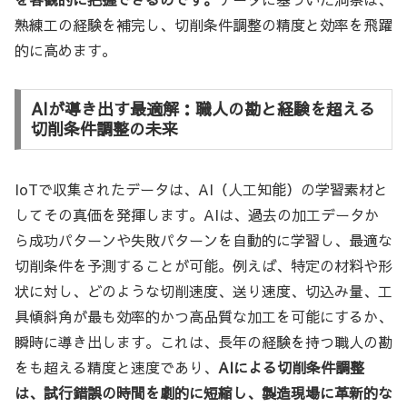
熟練工の経験を補完し、切削条件調整の精度と効率を飛躍
的に高めます。
AIが導き出す最適解：職人の勘と経験を超える
切削条件調整の未来
IoTで収集されたデータは、AI（人工知能）の学習素材と
してその真価を発揮します。AIは、過去の加工データか
ら成功パターンや失敗パターンを自動的に学習し、最適な
切削条件を予測することが可能。例えば、特定の材料や形
状に対し、どのような切削速度、送り速度、切込み量、工
具傾斜角が最も効率的かつ高品質な加工を可能にするか、
瞬時に導き出します。これは、長年の経験を持つ職人の勘
をも超える精度と速度であり、
AIによる切削条件調整
は、試行錯誤の時間を劇的に短縮し、製造現場に革新的な