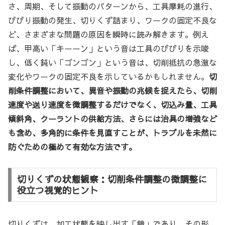
さ、周期、そして振動のパターンから、工具摩耗の進行、
びびり振動の発生、切りくず詰まり、ワークの固定不良な
ど、さまざまな問題の原因を瞬時に読み解きます。例え
ば、甲高い「キーーン」という音は工具のびびりを示唆
し、低く鈍い「ゴンゴン」という音は、切削抵抗の急激な
変化やワークの固定不良を示しているかもしれません。
切
削条件調整において、異音や振動の兆候を捉えたら、切削
速度や送り速度を微調整するだけでなく、切込み量、工具
傾斜角、クーラントの供給方法、さらには治具の増強など
も含め、多角的に条件を見直すことが、トラブルを未然に
防ぐための極めて有効な方法です。
切りくずの状態観察：切削条件調整の微調整に
役立つ視覚的ヒント
切りくずは、加工状態を映し出す「鏡」であり、その形