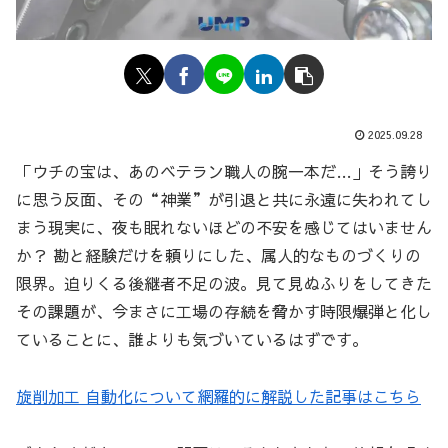
2025.09.28
「ウチの宝は、あのベテラン職人の腕一本だ…」そう誇り
に思う反面、その“神業”が引退と共に永遠に失われてし
まう現実に、夜も眠れないほどの不安を感じてはいません
か？ 勘と経験だけを頼りにした、属人的なものづくりの
限界。迫りくる後継者不足の波。見て見ぬふりをしてきた
その課題が、今まさに工場の存続を脅かす時限爆弾と化し
ていることに、誰よりも気づいているはずです。
旋削加工 自動化について網羅的に解説した記事はこちら