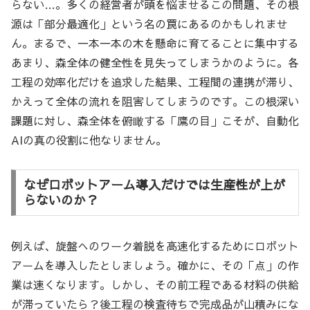
らない…。多くの経営者が頭を悩ませるこの問題、その根
源は「部分最適化」という名の罠にあるのかもしれませ
ん。まるで、一本一本の木を懸命に育てることに集中する
あまり、森全体の健全性を見失ってしまうかのように。各
工程の効率化だけを追求した結果、工程間の連携が滞り、
かえって全体の流れを阻害してしまうのです。この根深い
課題に対し、森全体を俯瞰する「鷹の目」こそが、自動化
AIの真の役割に他なりません。
なぜロボットアーム導入だけでは生産性が上が
らないのか？
例えば、旋盤へのワーク着脱を高速化するためにロボット
アームを導入したとしましょう。確かに、その「点」の作
業は速くなります。しかし、その前工程である材料の供給
が滞っていたら？後工程の検査待ちで完成品が山積みにな