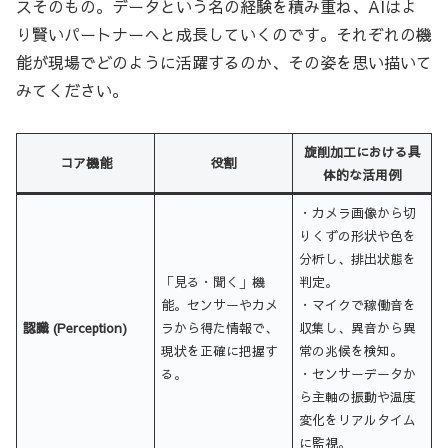
スそのもの。データという名の経験を積み重ね、AIはよ
り賢いパートナーへと成長していくのです。それぞれの機
能が現場でどのように活躍するのか、その姿を思い描いて
みてください。
旋削加工における具
コア機能
役割
体的な活用例
・カメラ画像から切
りくずの形状や色を
分析し、排出状態を
「見る・聞く」機
判定。
能。センサーやカメ
・マイクで稼働音を
認識 (Perception)
ラから得た情報で、
収集し、異音から異
現状を正確に把握す
常の兆候を検知。
る。
・センサーデータか
ら主軸の振動や温度
変化をリアルタイム
に監視。