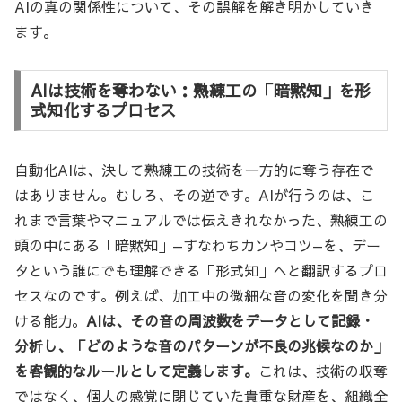
AIの真の関係性について、その誤解を解き明かしていき
ます。
AIは技術を奪わない：熟練工の「暗黙知」を形
式知化するプロセス
自動化AIは、決して熟練工の技術を一方的に奪う存在で
はありません。むしろ、その逆です。AIが行うのは、こ
れまで言葉やマニュアルでは伝えきれなかった、熟練工の
頭の中にある「暗黙知」—すなわちカンやコツ—を、デー
タという誰にでも理解できる「形式知」へと翻訳するプロ
セスなのです。例えば、加工中の微細な音の変化を聞き分
ける能力。
AIは、その音の周波数をデータとして記録・
分析し、「どのような音のパターンが不良の兆候なのか」
を客観的なルールとして定義します。
これは、技術の収奪
ではなく、個人の感覚に閉じていた貴重な財産を、組織全