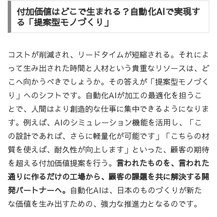
付加価値はどこで生まれる？自動化AIで実現す
る「提案型モノづくり」
コストが削減され、リードタイムが短縮される。それによ
って生み出された時間と人材という貴重なリソースは、ど
こへ向かうべきでしょうか。その答えが「提案型モノづく
り」へのシフトです。自動化AIが加工の最適化を担うこ
とで、人間はより創造的な仕事に集中できるようになりま
す。例えば、AIのシミュレーション機能を活用し、「こ
の設計であれば、さらに軽量化が可能です」「こちらの材
質を使えば、耐久性が向上します」といった、顧客の期待
を超える付加価値提案を行う。
言われたものを、言われた
通りに作るだけの工場から、顧客の課題を共に解決する開
発パートナーへ。
自動化AIは、日本のものづくりが新た
な価値を生み出すための、強力な推進力となるのです。