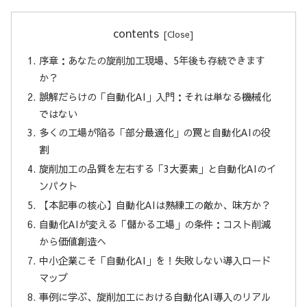
contents
序章：あなたの旋削加工現場、5年後も存続できます
か？
誤解だらけの「自動化AI」入門：それは単なる機械化
ではない
多くの工場が陥る「部分最適化」の罠と自動化AIの役
割
旋削加工の品質を左右する「3大要素」と自動化AIのイ
ンパクト
【本記事の核心】自動化AIは熟練工の敵か、味方か？
自動化AIが変える「儲かる工場」の条件：コスト削減
から価値創造へ
中小企業こそ「自動化AI」を！失敗しない導入ロード
マップ
事例に学ぶ、旋削加工における自動化AI導入のリアル