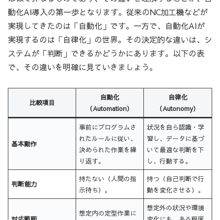
動化AI導入の第一歩となります。従来のNC加工機などが
実現してきたのは「自動化」です。一方で、自動化AIが
実現するのは「自律化」の世界。その決定的な違いは、シ
ステムが「判断」できるかどうかにあります。以下の表
で、その違いを明確に見ていきましょう。
自動化
自律化
比較項目
（Automation）
（Autonomy）
事前にプログラムさ
状況を自ら認識・学
れたルールに従い、
習し、データに基づ
基本動作
決められた作業を繰
いて最適な判断を下
り返す。
し、行動する。
持たない（人間の指
持つ（自己判断で行
判断能力
示待ち）。
動を変化させる）。
想定外の状況や環境
想定内の定型作業に
対応範囲
変化にも、ある程度