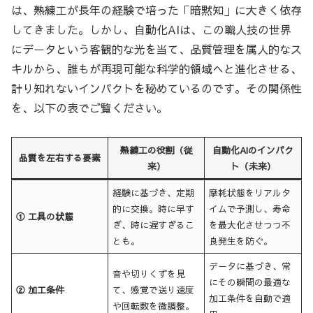
は、熟練工が長年の経験で培った「暗黙知」に大きく依存
してきました。しかし、自動化AIは、この職人技の世界
にデータという客観的な光を当て、品質管理を属人的なス
キルから、誰もが再現可能な科学的領域へと進化させる、
計り知れないインパクトを秘めているのです。その関係性
を、以下の表でご覧ください。
熟練工の役割（従
自動化AIのインパク
品質を左右する要素
来）
ト（未来）
経験に基づき、定期
摩耗状態をリアルタ
的に交換。時に早す
イムで予測し、寿命
① 工具の状態
ぎ、時に遅すぎるこ
を最大化させつつ不
とも。
良発生を防ぐ。
データに基づき、常
音や切りくずを見
にその瞬間の最適な
② 加工条件
て、感覚で送り速度
加工条件を自動で適
や回転数を微調整。