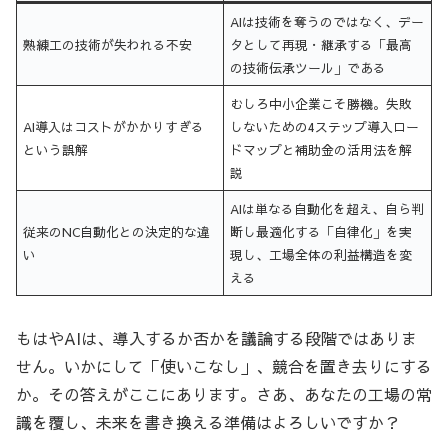
AIは技術を奪うのではなく、デー
熟練工の技術が失われる不安
タとして再現・継承する「最高
の技術伝承ツール」である
むしろ中小企業こそ勝機。失敗
AI導入はコストがかかりすぎる
しないための4ステップ導入ロー
という誤解
ドマップと補助金の活用法を解
説
AIは単なる自動化を超え、自ら判
従来のNC自動化との決定的な違
断し最適化する「自律化」を実
い
現し、工場全体の利益構造を変
える
もはやAIは、導入するか否かを議論する段階ではありま
せん。いかにして「使いこなし」、競合を置き去りにする
か。その答えがここにあります。さあ、あなたの工場の常
識を覆し、未来を書き換える準備はよろしいですか？