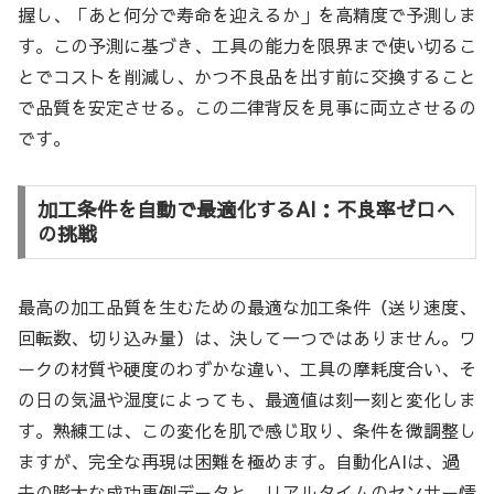
握し、「あと何分で寿命を迎えるか」を高精度で予測しま
す。この予測に基づき、工具の能力を限界まで使い切るこ
とでコストを削減し、かつ不良品を出す前に交換すること
で品質を安定させる。この二律背反を見事に両立させるの
です。
加工条件を自動で最適化するAI：不良率ゼロへ
の挑戦
最高の加工品質を生むための最適な加工条件（送り速度、
回転数、切り込み量）は、決して一つではありません。ワ
ークの材質や硬度のわずかな違い、工具の摩耗度合い、そ
の日の気温や湿度によっても、最適値は刻一刻と変化しま
す。熟練工は、この変化を肌で感じ取り、条件を微調整し
ますが、完全な再現は困難を極めます。自動化AIは、過
去の膨大な成功事例データと、リアルタイムのセンサー情