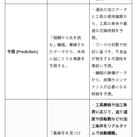
・過去の加工データ
と工具の使用履歴か
ら、工具の寿命や最
適な交換時期を予
「経験から先を読
測。
む」機能。蓄積され
・ワークの材質や形
予測 (Prediction)
たデータから、未来
状に基づき、不良品
に起こりうる事象を
が発生する可能性を
予測する。
事前に予測。
・機械の稼働データ
から、故障やメンテ
ナンスが必要になる
時期を予測。
・
工具摩耗や加工負
荷に応じて、送り速
度や回転数などの加
工条件をリアルタイ
「最善手を見つけ
ムで自動調整。