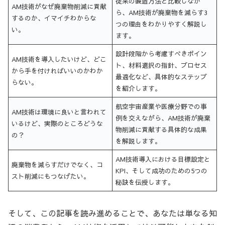
従来の製造方法と比較しなが
AM技術がなぜ廃棄物削減に貢献
ら、AM技術が廃棄物を減らす3
するのか、イマイチわからな
つの理由をわかりやすく解説し
い。
ます。
設計段階から考慮すべきポイン
AM技術を導入したいけど、どこ
ト、材料選択の指針、プロセス
から手を付ければいいのかわか
最適化など、具体的なステップ
らない。
を紹介します。
航空宇宙産業や医療分野での事
AM技術は環境に良いと言われて
例を交えながら、AM技術が廃棄
いるけど、実際のところどうな
物削減に貢献する具体的な成果
の？
を解説します。
AM技術導入における目標設定と
廃棄物を減らすだけでなく、コ
KPI、そして成功のための5つの
スト削減にもつなげたい。
秘訣を伝授します。
そして、この記事を読み進めることで、あなたは単なる知