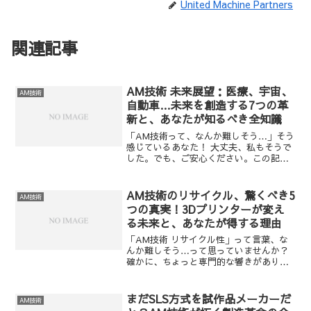
United Machine Partners
関連記事
AM技術 未来展望：医療、宇宙、
AM技術
自動車…未来を創造する7つの革
新と、あなたが知るべき全知識
「AM技術って、なんか難しそう…」そう
感じているあなた！ 大丈夫、私もそうで
した。でも、ご安心ください。この記事
を読めば、まるでSF映画の世界が現実に
なるかのようなAM技術の未来を、まるで
老舗の料亭で語られる秘伝のレシピのよ
AM技術のリサイクル、驚くべき5
AM技術
うに、分かりやす...
つの真実！3Dプリンターが変え
る未来と、あなたが得する理由
「AM技術 リサイクル性」って言葉、な
んか難しそう…って思っていませんか？
確かに、ちょっと専門的な響きがありま
すよね。でも、実はこのテーマ、あなた
の生活、そして未来にめちゃくちゃ関係
あるんです！ 例えば、もしあなたが「環
まだSLS方式を試作品メーカーだ
AM技術
境問題って他人事…...