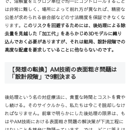
で、溶解量をミクロン単位で均一にコントロールすること
は非常に難しく、場所によって削れ方が異なれば、精密な
公差が求められる嵌合部などの寸法精度を保証できなくな
ります。
このリスクを回避するためには、後処理による除
去量を見越した「加工代」をあらかじめ3Dモデルに織り
込んでおく必要がありますが、それは結局、設計段階での
高度な配慮を要求していることに他ならないのです。
【発想の転換】AM技術の表面粗さ問題は
「設計段階」で9割決まる
後処理という名の対症療法に、貴重な時間とコストを費や
し続ける。そのサイクルから、私たちは今こそ脱却しなけ
ればなりません。前章で明らかにした後処理の限界は、も
はやAM技術における表面粗さ問題の解決策が下流工程に
はないことを雄弁に物語っています。では、どこに答えは