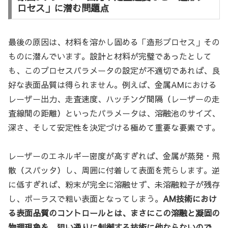
ロセス」に潜む問題点
最後の原因は、材料を溶かし固める「造形プロセス」その
ものに潜んでいます。設計と材料が完璧であったとして
も、このプロセスパラメータの設定が不適切であれば、良
好な表面品質は得られません。例えば、金属AMにおける
レーザー出力、走査速度、ハッチング間隔（レーザーの走
査線間の距離）といったパラメータは、溶融池のサイズ、
深さ、そして安定性を決定づける極めて重要な要素です。
レーザーのエネルギー密度が高すぎれば、金属が蒸発・飛
散（スパッタ）し、周囲に付着して表面を荒らします。逆
に低すぎれば、粉末が完全に溶融せず、未溶融粒子が残存
し、ポーラスで粗い表面となってしまう。
AM技術におけ
る表面品質のコントロールとは、まさにこの溶融と凝固の
物理現象を、狙い通りに制御する技術に他ならないので