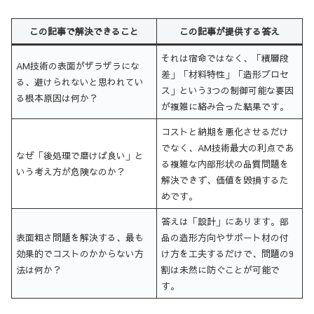
この記事で解決できること
この記事が提供する答え
それは宿命ではなく、「積層段
AM技術の表面がザラザラにな
差」「材料特性」「造形プロセ
る、避けられないと思われてい
ス」という3つの制御可能な要因
る根本原因は何か？
が複雑に絡み合った結果です。
コストと納期を悪化させるだけ
でなく、AM技術最大の利点であ
なぜ「後処理で磨けば良い」と
る複雑な内部形状の品質問題を
いう考え方が危険なのか？
解決できず、価値を毀損するた
めです。
答えは「設計」にあります。部
表面粗さ問題を解決する、最も
品の造形方向やサポート材の付
効果的でコストのかからない方
け方を工夫するだけで、問題の9
法は何か？
割は未然に防ぐことが可能で
す。