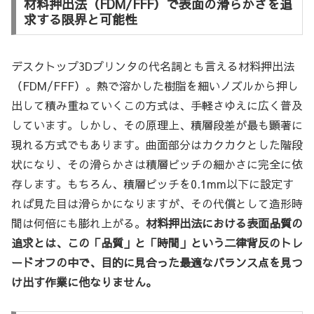
材料押出法（FDM/FFF）で表面の滑らかさを追
求する限界と可能性
デスクトップ3Dプリンタの代名詞とも言える材料押出法
（FDM/FFF）。熱で溶かした樹脂を細いノズルから押し
出して積み重ねていくこの方式は、手軽さゆえに広く普及
しています。しかし、その原理上、積層段差が最も顕著に
現れる方式でもあります。曲面部分はカクカクとした階段
状になり、その滑らかさは積層ピッチの細かさに完全に依
存します。もちろん、積層ピッチを0.1mm以下に設定す
れば見た目は滑らかになりますが、その代償として造形時
間は何倍にも膨れ上がる。
材料押出法における表面品質の
追求とは、この「品質」と「時間」という二律背反のトレ
ードオフの中で、目的に見合った最適なバランス点を見つ
け出す作業に他なりません。