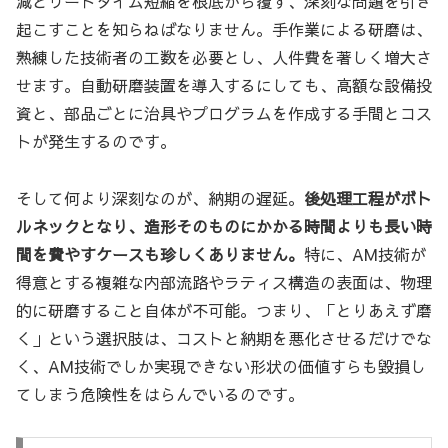
減とリードタイム短縮を根底から覆す、深刻な問題を引き
起こすことを知らねばなりません。手作業による研磨は、
熟練した技術者の工数を必要とし、人件費を著しく増大さ
せます。自動研磨装置を導入するにしても、高額な設備投
資と、部品ごとに治具やプログラムを作成する手間とコス
トが発生するのです。
そして何より深刻なのが、納期の遅延。
後処理工程がボト
ルネックとなり、造形そのものにかかる時間よりも長い時
間を費やすケースも珍しくありません。
特に、AM技術が
得意とする複雑な内部流路やラティス構造の表面は、物理
的に研磨すること自体が不可能。つまり、「とりあえず磨
く」という選択肢は、コストと納期を悪化させるだけでな
く、AM技術でしか実現できない形状の価値すらも毀損し
てしまう危険性をはらんでいるのです。