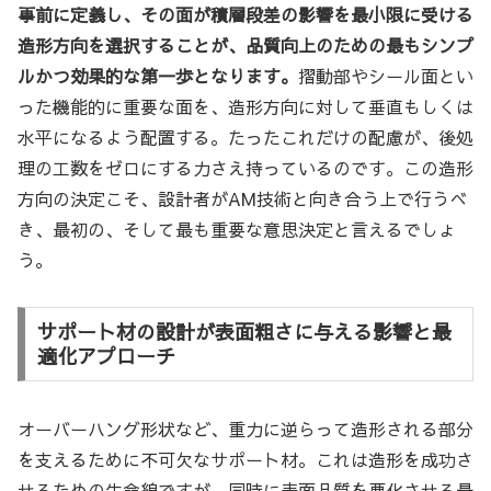
事前に定義し、その面が積層段差の影響を最小限に受ける
造形方向を選択することが、品質向上のための最もシンプ
ルかつ効果的な第一歩となります。
摺動部やシール面とい
った機能的に重要な面を、造形方向に対して垂直もしくは
水平になるよう配置する。たったこれだけの配慮が、後処
理の工数をゼロにする力さえ持っているのです。この造形
方向の決定こそ、設計者がAM技術と向き合う上で行うべ
き、最初の、そして最も重要な意思決定と言えるでしょ
う。
サポート材の設計が表面粗さに与える影響と最
適化アプローチ
オーバーハング形状など、重力に逆らって造形される部分
を支えるために不可欠なサポート材。これは造形を成功さ
せるための生命線ですが、同時に表面品質を悪化させる最