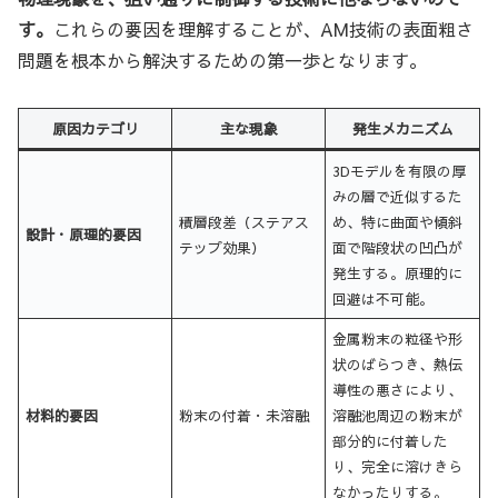
す。
これらの要因を理解することが、AM技術の表面粗さ
問題を根本から解決するための第一歩となります。
原因カテゴリ
主な現象
発生メカニズム
3Dモデルを有限の厚
みの層で近似するた
積層段差（ステアス
め、特に曲面や傾斜
設計・原理的要因
テップ効果）
面で階段状の凹凸が
発生する。原理的に
回避は不可能。
金属粉末の粒径や形
状のばらつき、熱伝
導性の悪さにより、
材料的要因
粉末の付着・未溶融
溶融池周辺の粉末が
部分的に付着した
り、完全に溶けきら
なかったりする。