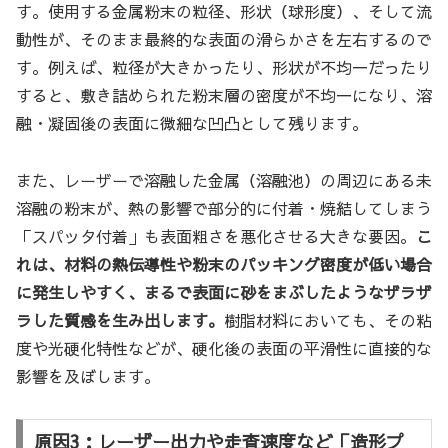
す。使用する金属粉末の粒径、形状（球形度）、そして流
動性が、そのまま最終的な表面の滑らかさを左右するので
す。例えば、粒径が大きかったり、形状が不均一だったり
すると、敷き詰められた粉末層の密度が不均一になり、溶
融・凝固後の表面に微細な凹凸として残ります。
また、レーザーで溶融した金属（溶融池）の周辺にある未
溶融の粉末が、熱の影響で部分的に付着・焼結してしまう
「スパッタ付着」も表面粗さを悪化させる大きな要因。
こ
れは、材料の熱伝導性や粉末のパッキング密度が低い場合
に発生しやすく、まるで表面に砂をまぶしたようなザラザ
ラした質感を生み出します。
樹脂材料においても、その粘
度や光硬化特性などが、硬化後の表面の平滑性に直接的な
影響を及ぼします。
原因3：レーザー出力や走査速度など「造形プ