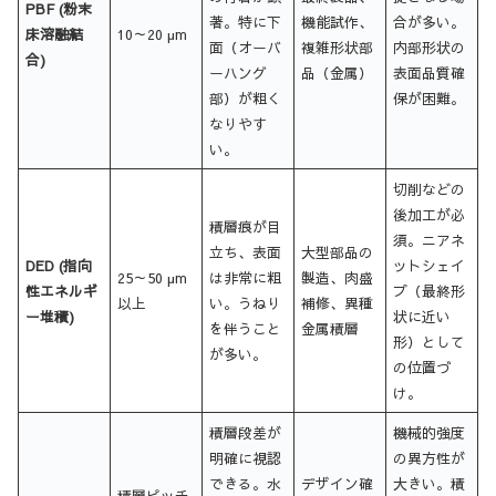
PBF (粉末
著。特に下
機能試作、
合が多い。
床溶融結
10～20 µm
面（オーバ
複雑形状部
内部形状の
合)
ーハング
品（金属）
表面品質確
部）が粗く
保が困難。
なりやす
い。
切削などの
後加工が必
積層痕が目
須。ニアネ
立ち、表面
大型部品の
DED (指向
ットシェイ
25～50 µm
は非常に粗
製造、肉盛
性エネルギ
プ（最終形
以上
い。うねり
補修、異種
ー堆積)
状に近い
を伴うこと
金属積層
形）として
が多い。
の位置づ
け。
積層段差が
機械的強度
明確に視認
の異方性が
できる。水
デザイン確
大きい。積
積層ピッチ