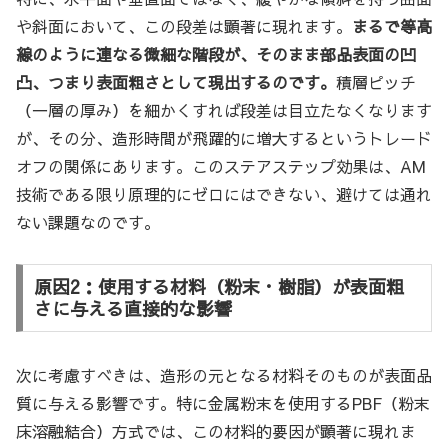
や斜面において、この段差は顕著に現れます。
まるで等高
線のように連なる微細な階段が、そのまま部品表面の凹
凸、つまり表面粗さとして現出するのです。
積層ピッチ
（一層の厚み）を細かくすれば段差は目立たなくなります
が、その分、造形時間が飛躍的に増大するというトレード
オフの関係にあります。このステアステップ効果は、AM
技術である限り原理的にゼロにはできない、避けては通れ
ない課題なのです。
原因2：使用する材料（粉末・樹脂）が表面粗
さに与える直接的な影響
次に考慮すべきは、造形の元となる材料そのものが表面品
質に与える影響です。特に金属粉末を使用するPBF（粉末
床溶融結合）方式では、この材料的要因が顕著に現れま