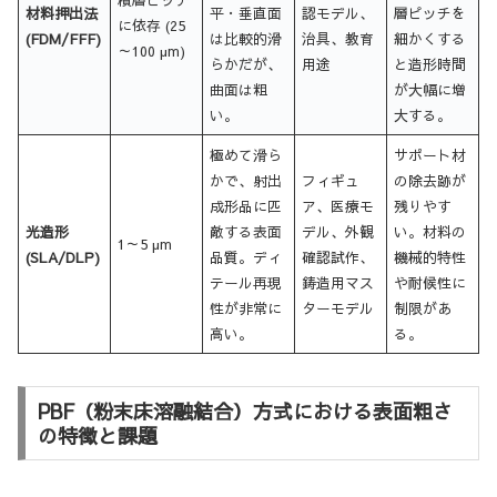
材料押出法
平・垂直面
認モデル、
層ピッチを
に依存 (25
(FDM/FFF)
は比較的滑
治具、教育
細かくする
～100 µm)
らかだが、
用途
と造形時間
曲面は粗
が大幅に増
い。
大する。
極めて滑ら
サポート材
かで、射出
フィギュ
の除去跡が
成形品に匹
ア、医療モ
残りやす
光造形
敵する表面
デル、外観
い。材料の
1～5 µm
(SLA/DLP)
品質。ディ
確認試作、
機械的特性
テール再現
鋳造用マス
や耐候性に
性が非常に
ターモデル
制限があ
高い。
る。
PBF（粉末床溶融結合）方式における表面粗さ
の特徴と課題