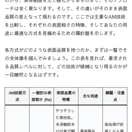
のから、液体樹脂を光で硬化させるものまで、そのアプロ
ーチは全く異なります。そして、その違いがそのまま表面
品質の差となって現れるのです。ここでは主要なAM技術
を比較し、それぞれの表面粗さの特徴、そしてあなたの用
途に最適な方式を見極めるための羅針盤を示します。
各方式がどのような表面品質を持つのか、まずは一覧でそ
の全体像を掴んでみましょう。この表を見れば、要求され
る品質レベルに対して、どの技術が候補となり得るのかが
一目瞭然となるはずです。
AM技術方
一般的な表
表面品質の
課題・注意
主な用途
式
面粗さ (Ra)
特徴
点
ザラザラし
た梨地肌。
未溶融粉末
後処理が前
の付着が顕
最終製品、
提となる場