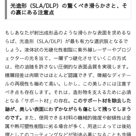
光造形（SLA/DLP）の驚くべき滑らかさと、そ
の裏にある注意点
もしあなたが射出成形品のような滑らかな表面を求めるな
らば、光造形（SLA/DLP）が最も有力な選択肢となるで
しょう。液体状の光硬化性樹脂に紫外線レーザーやプロジ
ェクターの光を当て、一層ずつ硬化させていくこの方式
は、他の追随を許さない圧倒的な表面品質を実現します。
積層段差は肉眼ではほとんど認識できず、微細なディテー
ルの再現性も極めて高い。しかし、この美しさには注意す
べき点も存在します。それは、造形物を支えるために必須
となる「サポート材」の存在。
このサポート材を除去した
跡が、美しい表面にわずかながらも傷として残ってしまう
のです。
また、使用できる材料の機械的強度や耐候性は金
属や熱可塑性樹脂に劣る場合が多く、用途によっては後処
理としてのコーティングなどが別途必要になることも念頭