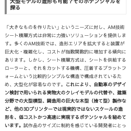
大型モデルの造形も可能？そのポテンシャルを
探る
「大きなものを作りたい」というニーズに対し、AM技術
シート積層方式は非常に力強いソリューションを提供しま
す。多くのAM技術では、造形エリアを拡大すると装置が
巨大化・複雑化し、コストが指数関数的に増加する傾向に
あります。しかし、シート積層方式は、シートを供給する
ローラーと、それをカットする機構、圧着するプラットフ
ォームという比較的シンプルな構造で構成されているた
め、大型化が容易なのです。
これにより、自動車のデザイ
ン検討で用いられる実物大のクレイモデルの代替や、建築
分野での大型模型、鋳造用の巨大な木型（捨て型）製作な
ど、他の3Dプリンターでは現実的ではないスケールの造
形を、低コストかつ高速に実現するポテンシャルを秘めて
います。
試作品のサイズに制約を感じている開発者にとっ