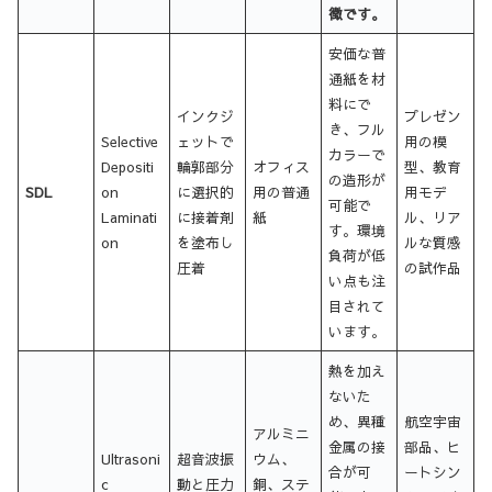
徴です。
安価な普
通紙を材
料にで
インクジ
プレゼン
き、フル
Selective
ェットで
用の模
カラーで
Depositi
輪郭部分
オフィス
型、教育
の造形が
SDL
on
に選択的
用の普通
用モデ
可能で
Laminati
に接着剤
紙
ル、リア
す。環境
on
を塗布し
ルな質感
負荷が低
圧着
の試作品
い点も注
目されて
います。
熱を加え
ないた
め、異種
航空宇宙
アルミニ
金属の接
部品、ヒ
Ultrasoni
超音波振
ウム、
合が可
ートシン
c
動と圧力
銅、ステ