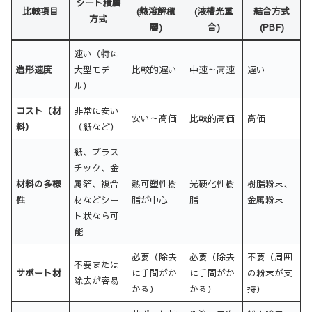
シート積層
比較項目
(熱溶解積
(液槽光重
結合方式
方式
層)
合)
(PBF)
速い（特に
造形速度
大型モデ
比較的遅い
中速～高速
遅い
ル）
コスト（材
非常に安い
安い～高価
比較的高価
高価
料）
（紙など）
紙、プラス
チック、金
材料の多様
属箔、複合
熱可塑性樹
光硬化性樹
樹脂粉末、
性
材などシー
脂が中心
脂
金属粉末
ト状なら可
能
必要（除去
必要（除去
不要（周囲
不要または
サポート材
に手間がか
に手間がか
の粉末が支
除去が容易
かる）
かる）
持）