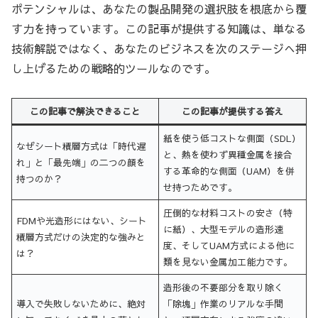
ポテンシャルは、あなたの製品開発の選択肢を根底から覆
す力を持っています。この記事が提供する知識は、単なる
技術解説ではなく、あなたのビジネスを次のステージへ押
し上げるための戦略的ツールなのです。
この記事で解決できること
この記事が提供する答え
紙を使う低コストな側面（SDL）
なぜシート積層方式は「時代遅
と、熱を使わず異種金属を接合
れ」と「最先端」の二つの顔を
する革命的な側面（UAM）を併
持つのか？
せ持つためです。
圧倒的な材料コストの安さ（特
FDMや光造形にはない、シート
に紙）、大型モデルの造形速
積層方式だけの決定的な強みと
度、そしてUAM方式による他に
は？
類を見ない金属加工能力です。
造形後の不要部分を取り除く
導入で失敗しないために、絶対
「除塊」作業のリアルな手間