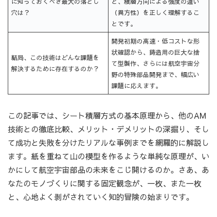
に知っておくべき最大の落とし
と、積層方向による強度の違い
穴は？
（異方性）を正しく理解するこ
とです。
開発初期の高速・低コストな形
状確認から、鋳造用の巨大な捨
結局、この技術はどんな課題を
て型製作、さらには航空宇宙分
解決するために存在するのか？
野の特殊部品開発まで、幅広い
課題に応えます。
この記事では、シート積層方式の基本原理から、他のAM
技術との徹底比較、メリット・デメリットの深掘り、そし
て成功と失敗を分けたリアルな事例までを網羅的に解説し
ます。紙を重ねて山の模型を作るような単純な原理が、い
かにして航空宇宙部品の未来をこじ開けるのか。さあ、あ
なたのモノづくりに関する固定観念が、一枚、また一枚
と、心地よく剥がされていく知的冒険の始まりです。