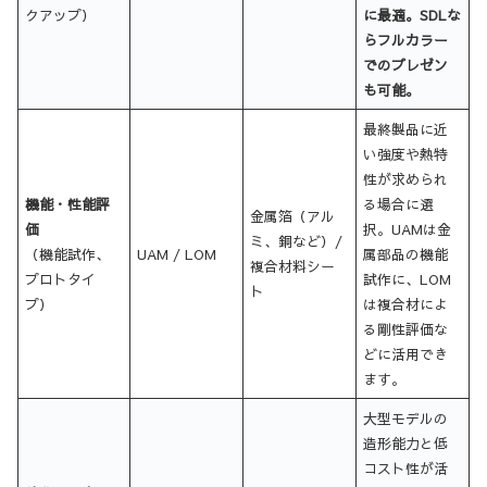
クアップ）
に最適。SDLな
らフルカラー
でのプレゼン
も可能。
最終製品に近
い強度や熱特
性が求められ
機能・性能評
る場合に選
金属箔（アル
価
択。UAMは金
ミ、銅など）/
（機能試作、
UAM / LOM
属部品の機能
複合材料シー
プロトタイ
試作に、LOM
ト
プ）
は複合材によ
る剛性評価な
どに活用でき
ます。
大型モデルの
造形能力と低
コスト性が活