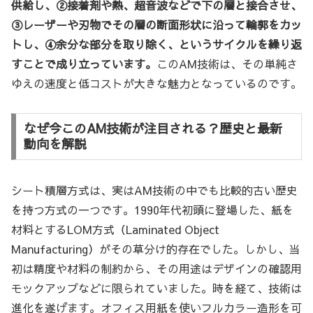
供給し、②接着剤や熱、超音波などで下の層と接合させ、
③レーザーや刃物でその層の断面形状に沿って輪郭をカッ
トし、④余分な部分を取り除く、というサイクルを繰り返
すことで成り立っています。
このAM技術は、その単純さ
ゆえの速度と低コストが大きな魅力となっているのです。
なぜ今このAM技術が注目される？歴史と最新
動向を解説
シート積層方式は、実はAM技術の中でも比較的古い歴史
を持つ方式の一つです。1990年代初頭に登場した、紙を
材料とするLOM方式（Laminated Object
Manufacturing）がその草分け的存在でした。しかし、当
初は精度や材料の制約から、その用途はデザインの確認用
モックアップなどに限られていました。時を経て、技術は
進化を遂げます。オフィス用紙を使いフルカラー造形を可