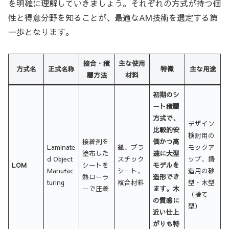
を明確に理解していきましょう。それぞれの方式が持つ個
性と得意分野を知ることが、最適なAM技術を選定する第
一歩となります。
接合・積
主な使用
方式名
正式名称
特徴
主な用途
層方法
材料
初期のシ
ート積層
方式で、
デザイン
比較的安
検討用の
接着剤を
価かつ高
Laminate
紙、プラ
モックア
塗布した
速に大型
d Object
スチック
ップ、鋳
LOM
シートを
モデルを
Manufac
シート、
造用の砂
熱ローラ
造形でき
turing
複合材料
型・木型
ーで圧着
ます。木
（捨て
の質感に
型）
近い仕上
がりも特