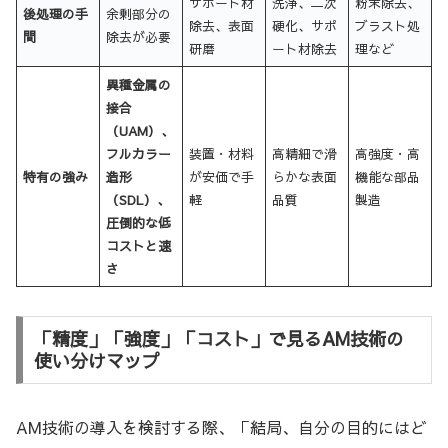
サポート材
洗浄、二次
粉末除去、
後処理の手
余剰部分の
除去、表面
硬化、サポ
ブラスト処
間
除去が必要
研磨
ート材除去
理など
異種金属の
接合
（UAM）、
フルカラー
装置・材料
高精細で滑
高強度・高
特有の強み
造形
が安価で手
らかな表面
機能な部品
（SDL）、
軽
品質
製造
圧倒的な低
コストと速
さ
「精度」「強度」「コスト」で見るAM技術の
使い分けマップ
AM技術の導入を検討する際、「結局、自分の目的にはど