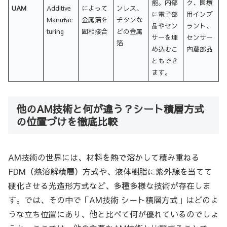
能。内部
ク、医療
UAM
Additive
によって
ンレス、
に電子部
用インプ
Manufac
金属箔を
チタンな
品やセン
ラント、
turing
固相接合
どの金属
サーを埋
センサー
箔
め込むこ
内蔵部品
ともでき
ます。
他のAM技術と何が違う？シート積層方式
の位置づけを徹底比較
AM技術の世界には、材料を熱で溶かして積み重ねる
FDM（熱溶解積層）方式や、液体樹脂に紫外線を当てて
硬化させる光造形方式など、多種多様な技術が存在しま
す。では、その中で「AM技術 シート積層方式」はどのよ
うな立ち位置にあり、他と比べて何が優れているのでしょ