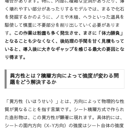
場合があります。特に、内部に複雑な空洞があったり、薄
く壊れやすい部分があったりするモデルでは、まるで化石
を発掘するかのように、ノミや木槌、ヘラといった道具を
駆使して慎重に不要部分を削り出していく必要がありま
す。
この作業は粉塵も多く発生させ、まさに「体力勝負」
となることも少なくなく、後処理の手間を甘く見積もって
いると、導入後に大きなギャップを感じる最大の要因とな
り得ます。
異方性とは？積層方向によって強度が変わる問
題をどう解決するか
「異方性（いほうせい）」とは、方向によって物理的な性
質が異なることを指す言葉です。シート積層方式で作られ
た造形物は、この異方性が顕著に現れます。具体的には、
シートの面内方向（X-Y方向）の強度はシート自体の強度