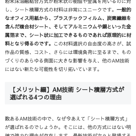
粉末床溶融結合方式が粉末状の樹脂や金属を用いるのに対
し、シート積層方式の材料は非常にユニークです。
一般的
なオフィス用紙から、プラスチックフィルム、炭素繊維を
含んだ複合材シート、そしてアルミニウムや銅といった金
属箔まで、シート状に加工できるものであれば原理的に材
料となり得るのです。
この材料選択の自由度の高さが、試
作品の質感、コスト、さらには環境負荷に至るまで、もの
づくりのあらゆる側面に大きな影響を与え、他のAM技術
にはない新たな可能性を切り拓いています。
【メリット編】AM技術 シート積層方式が
選ばれる4つの理由
数あるAM技術の中で、なぜ今あえて「シート積層方式」
が選ばれるのでしょうか。そこには、他の方式にはない明
確で強力な理由が存在します。最新技術が次々と登場する