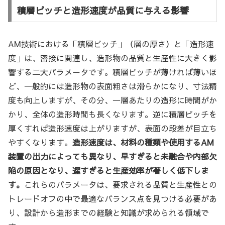
積層ピッチと造形速度が品質に与える影響
AM技術における「積層ピッチ」（層の厚さ）と「造形速
度」は、密接に関連し、造形物の品質と生産性に大きく影
響する二大パラメータです。積層ピッチが薄ければ薄いほ
ど、一般的には造形物の表面粗さは滑らかになり、寸法精
度も向上しますが、その分、一層あたりの造形に時間がか
かり、全体の造形時間も長くなります。逆に積層ピッチを
厚くすれば造形速度は上がりますが、表面の段差が目立ち
やすくなります。
造形速度は、材料の種類や使用するAM
装置の出力によっても異なり、早すぎると未融合や内部欠
陥の原因となり、遅すぎると生産効率が著しく低下しま
す。
これらのパラメータは、要求される品質と生産性との
トレードオフの中で最適なバランス点を見つける必要があ
り、設計から造形までの経験と知識が求められる領域で