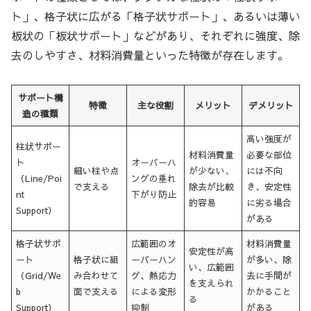
ト」、格子状に広がる「格子状サポート」、あるいは薄い
板状の「板状サポート」などがあり、それぞれに強度、除
去のしやすさ、材料消費量といった特徴が存在します。
サポート構
特徴
主な役割
メリット
デメリット
造の種類
高い強度が
柱状サポー
材料消費量
必要な部位
ト
オーバーハ
細い柱や点
が少ない、
には不向
（Line/Poi
ングの垂れ
で支える
除去が比較
き、安定性
nt
下がり防止
的容易
に劣る場合
Support）
がある
格子状サポ
広範囲のオ
材料消費量
安定性が高
ート
格子状に組
ーバーハン
が多い、除
い、広範囲
（Grid/We
み合わせて
グ、熱応力
去に手間が
を支えられ
b
面で支える
による変形
かかること
る
Support）
抑制
がある