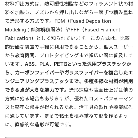
材料押出方式は、熱可塑性樹脂などのフィラメント状の材
料を加熱し、ノズルから押し出しながら一層ずつ積み重ね
て造形する方式です。FDM（Fused Deposition
Modeling：熱溶解積層法）やFFF（Fused Filament
Fabrication）として知られています。この方式は、比較
的安価な装置で手軽に利用できることから、個人ユーザー
から教育機関、プロトタイピングまで幅広い層に普及して
います。
ABS、PLA、PETGといった汎用プラスチックか
ら、カーボンファイバーやガラスファイバーを複合したエ
ンジニアリングプラスチックまで、多種多様な材料が利用
できる点が大きな魅力です。
造形速度や表面仕上げは他の
方式に劣る場合もありますが、優れたコストパフォーマン
スと堅牢な部品が得られるため、治工具の製作や機能試作
に適しています。まるで粘土を積み重ねて形を作るよう
に、直感的な造形が可能です。