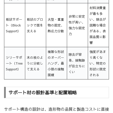
材料消費量
が最も多
非常に安定
板状サポー
板状のブロ
大型・重量
い、除去が
性が高い、
ト（Block
ックで面を
物の固定、
困難な場合
強力な固定
Support）
支える
熱応力分散
がある、表
力
面品質に影
響
複雑な形状
強度があま
除去が容
ツリーサポ
木の枝のよ
のオーバー
り高くな
易、接触跡
ート（Tree
うに分岐し
ハング、最
い、特定の
が目立ちに
Support）
て支える
小限の接触
形状に限定
くい
面積
される
サポート材の設計基準と配置戦略
サポート構造の設計は、造形物の品質と製造コストに直接