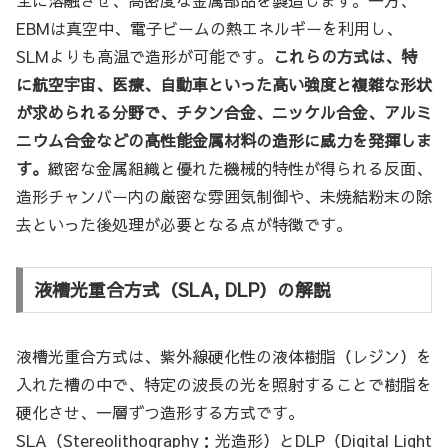
全に溶融させ、高密度な金属部品を製造します。一方、
EBMは真空中、電子ビームの熱エネルギーを利用し、
SLMよりも高温で造形が可能です。
これらの方式は、特
に航空宇宙、医療、自動車といった高い強度と複雑な形状
が求められる分野で、チタン合金、ニッケル合金、アルミ
ニウム合金などの高性能金属材料の造形に威力を発揮しま
す。
緻密な金属組織と優れた機械的特性が得られる反面、
造形チャンバー内の厳密な雰囲気制御や、未焼結粉末の除
去といった後処理が必要となる点が特徴です。
液槽光重合方式（SLA, DLP）の解説
液槽光重合方式は、紫外線硬化性の液体樹脂（レジン）を
入れた槽の中で、特定の波長の光を照射することで樹脂を
硬化させ、一層ずつ造形する方式です。
SLA（Stereolithography：光造形）とDLP（Digital Light